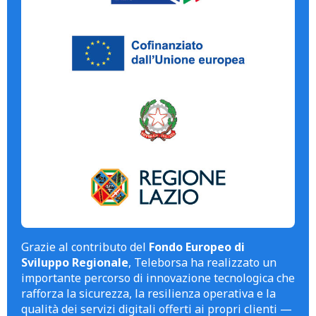
Grazie al contributo del
Fondo Europeo di
Sviluppo Regionale
, Teleborsa ha realizzato un
importante percorso di innovazione tecnologica che
rafforza la sicurezza, la resilienza operativa e la
qualità dei servizi digitali offerti ai propri clienti —