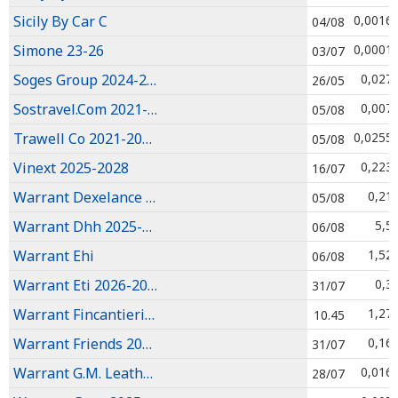
Sicily By Car C
0,0016
04/08
Simone 23-26
0,0001
03/07
Soges Group 2024-2027
0,027
26/05
Sostravel.Com 2021-2026
0,007
05/08
Trawell Co 2021-2026
0,0255
05/08
Vinext 2025-2028
0,223
16/07
Warrant Dexelance 2026-2029
0,21
05/08
Warrant Dhh 2025-2028
5,5
06/08
Warrant Ehi
1,52
06/08
Warrant Eti 2026-2029
0,3
31/07
Warrant Fincantieri 2024-2026
1,27
10.45
Warrant Friends 2026-2028
0,16
31/07
Warrant G.M. Leather 2022-2027
0,016
28/07