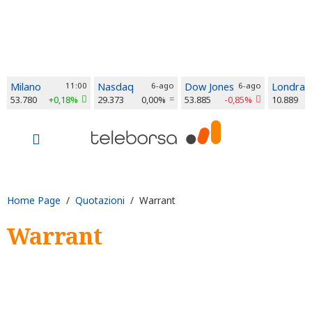
Milano
11:00
Nasdaq
6-ago
Dow Jones
6-ago
Londra
53.780
+0,18%
29.373
0,00%
53.885
-0,85%
10.889
Home Page
/
Quotazioni
/ Warrant
Warrant