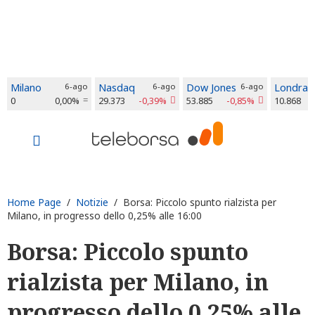
Milano
6-ago
Nasdaq
6-ago
Dow Jones
6-ago
Londra
0
0,00%
29.373
-0,39%
53.885
-0,85%
10.868
Home Page
/
Notizie
/ Borsa: Piccolo spunto rialzista per
Milano, in progresso dello 0,25% alle 16:00
Borsa: Piccolo spunto
rialzista per Milano, in
progresso dello 0,25% alle