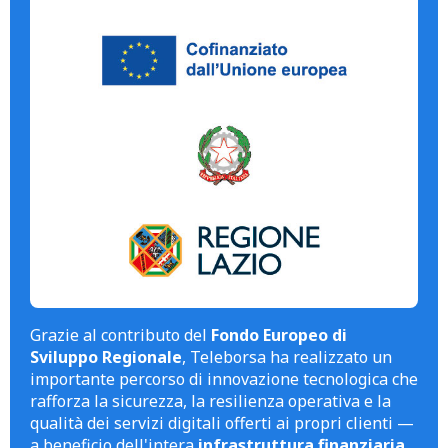
Grazie al contributo del
Fondo Europeo di
Sviluppo Regionale
, Teleborsa ha realizzato un
importante percorso di innovazione tecnologica che
rafforza la sicurezza, la resilienza operativa e la
qualità dei servizi digitali offerti ai propri clienti —
a beneficio dell'intera
infrastruttura finanziaria