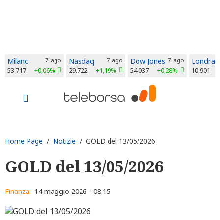
Milano
7-ago
Nasdaq
7-ago
Dow Jones
7-ago
Londra
53.717
+0,06%
29.722
+1,19%
54.037
+0,28%
10.901
Home Page
/
Notizie
/ GOLD del 13/05/2026
GOLD del 13/05/2026
Finanza
14 maggio 2026 - 08.15