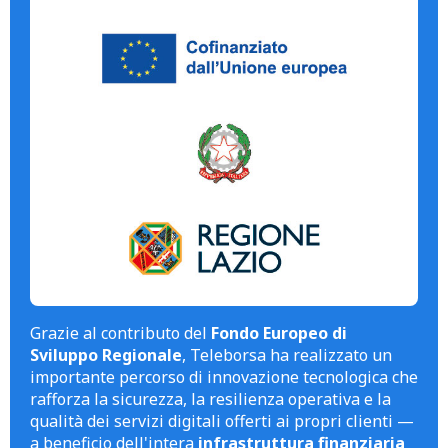
Grazie al contributo del
Fondo Europeo di
Sviluppo Regionale
, Teleborsa ha realizzato un
importante percorso di innovazione tecnologica che
rafforza la sicurezza, la resilienza operativa e la
qualità dei servizi digitali offerti ai propri clienti —
a beneficio dell'intera
infrastruttura finanziaria