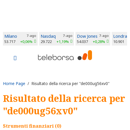
Milano
7-ago
Nasdaq
7-ago
Dow Jones
7-ago
Londra
53.717
+0,06%
29.722
+1,19%
54.037
+0,28%
10.901
Home Page
/ Risultato della ricerca per "de000ug56xv0"
Risultato della ricerca per
"de000ug56xv0"
Strumenti finanziari (0)