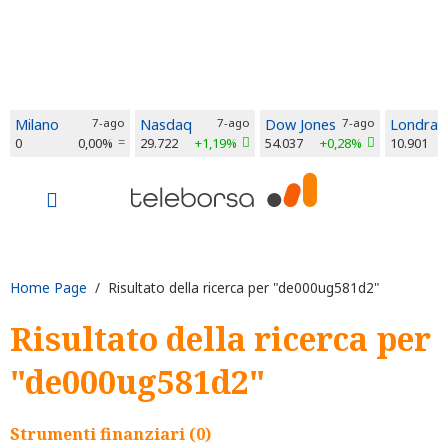
Milano
7-ago
Nasdaq
7-ago
Dow Jones
7-ago
Londra
0
0,00%
29.722
+1,19%
54.037
+0,28%
10.901
Home Page
/ Risultato della ricerca per "de000ug581d2"
Risultato della ricerca per
"de000ug581d2"
Strumenti finanziari (0)