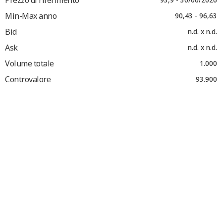
Min-Max anno
90,43 - 96,63
Bid
n.d. x n.d.
Ask
n.d. x n.d.
Volume totale
1.000
Controvalore
93.900