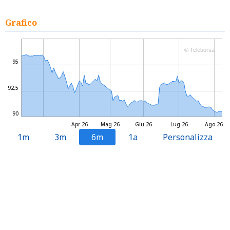
Grafico
© Teleborsa
95
92,5
90
Apr 26
Mag 26
Giu 26
Lug 26
Ago 26
1m
3m
6m
1a
Personalizza