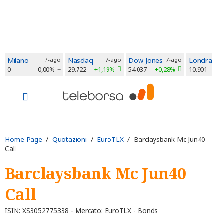
Milano
7-ago
Nasdaq
7-ago
Dow Jones
7-ago
Londra
0
0,00%
29.722
+1,19%
54.037
+0,28%
10.901
Home Page
/
Quotazioni
/
EuroTLX
/ Barclaysbank Mc Jun40
Call
Barclaysbank Mc Jun40
Call
ISIN: XS3052775338 - Mercato: EuroTLX - Bonds