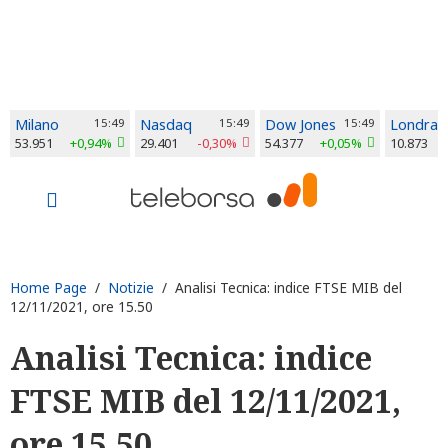
Milano
15:49
Nasdaq
15:49
Dow Jones
15:49
Londra
53.951
+0,94%
29.401
-0,30%
54.377
+0,05%
10.873
Home Page
/
Notizie
/ Analisi Tecnica: indice FTSE MIB del
12/11/2021, ore 15.50
Analisi Tecnica: indice
FTSE MIB del 12/11/2021,
ore 15.50