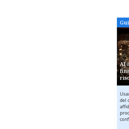
Gu
AI 
fin
ris
Usar
del 
affi
proc
conf