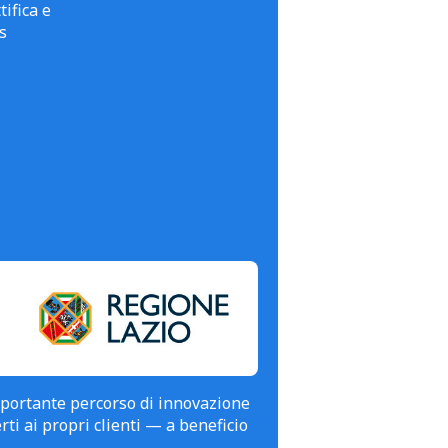
tifica e
s
mportante percorso di innovazione
erti ai propri clienti — a beneficio