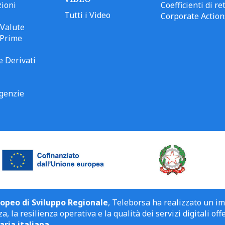
ioni
Coefficienti di ret
Tutti i Video
Corporate Action
Valute
 Prime
e Derivati
genzie
opeo di Sviluppo Regionale
, Teleborsa ha realizzato un i
a, la resilienza operativa e la qualità dei servizi digitali off
aria italiana
.