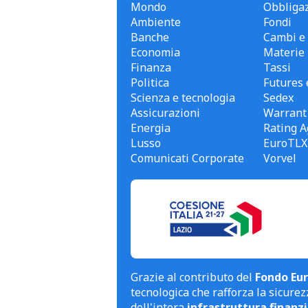
Mondo
Obbligaz
Ambiente
Fondi
Banche
Cambi e 
Economia
Materie
Finanza
Tassi
Politica
Futures 
Scienza e tecnologia
Sedex
Assicurazioni
Warrant
Energia
Rating A
Lusso
EuroTLX
Comunicati Corporate
Vorvel
Grazie al contributo del
Fondo Eur
tecnologica che rafforza la sicurezz
dell'intera
infrastruttura finanzi