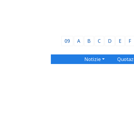
09
A
B
C
D
E
F
Notizie
Quotaz