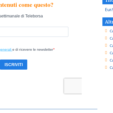
Eur/
Alt
C
C
C
C
C
C