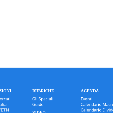
ZIONI
RUBRICHE
AGENDA
ercati
Gli Speciali
Eventi
alia
Guide
Calendario Macr
/ETN
Calendario Divid
VIDEO