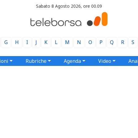
Sabato 8 Agosto 2026, ore 00.09
G
H
I
J
K
L
M
N
O
P
Q
R
S
ioni
Rubriche
Agenda
Video
Anal