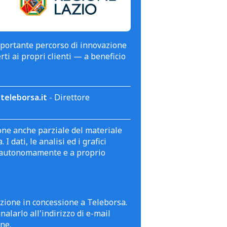
mportante percorso di innovazione
erti ai propri clienti — a beneficio
teleborsa.it
- Direttore
zione anche parziale del materiale
 dati, le analisi ed i grafici
te autonomamente e a proprio
azione in concessione a Teleborsa.
alarlo all'indirizzo di e-mail
ne.