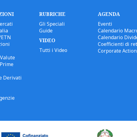
ZIONI
RUBRICHE
AGENDA
ercati
Gli Speciali
Eventi
alia
Guide
Calendario Macr
/ETN
Calendario Divid
VIDEO
ioni
Coefficienti di ret
Tutti i Video
Corporate Action
Valute
 Prime
e Derivati
genzie