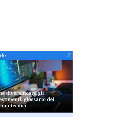
ide
e diversificare gli
estimenti: glossario dei
mini tecnici