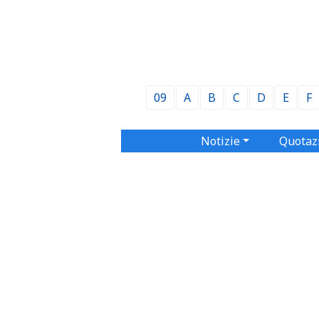
09
A
B
C
D
E
F
Notizie
Quotaz