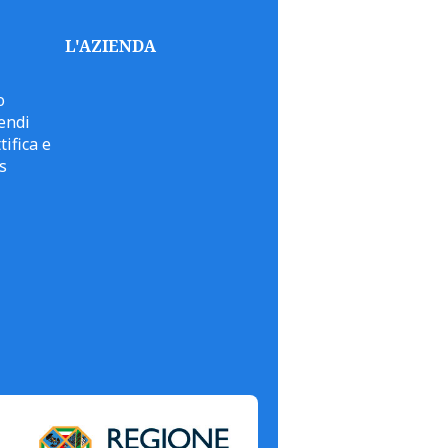
L'AZIENDA
o
endi
tifica e
s