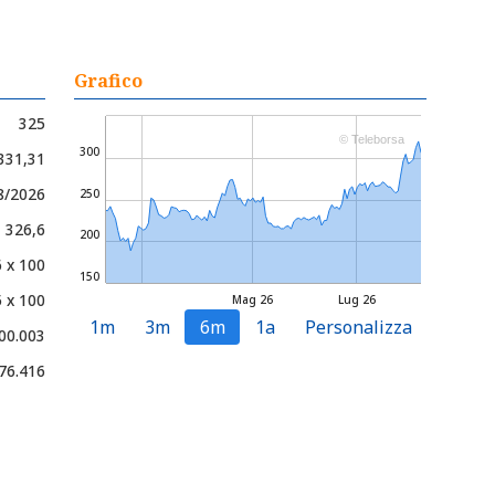
Grafico
325
© Teleborsa
300
 331,31
8/2026
250
- 326,6
200
 x 100
150
 x 100
Mag 26
Lug 26
1m
3m
6m
1a
Personalizza
00.003
76.416