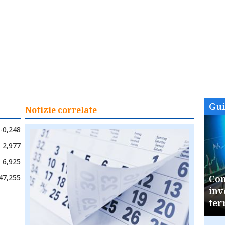
Gu
Notizie correlate
-0,248
2,977
6,925
47,255
Com
inv
ter