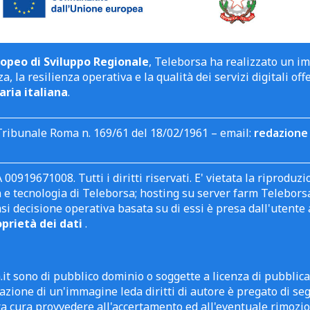
opeo di Sviluppo Regionale
, Teleborsa ha realizzato un i
a, la resilienza operativa e la qualità dei servizi digitali off
aria italiana
.
Tribunale Roma n. 169/61 del 18/02/1961 – email:
redazione 
 00919671008. Tutti i diritti riservati. E' vietata la riprodu
e tecnologia di Teleborsa; hosting su server farm Teleborsa. I
asi decisione operativa basata su di essi è presa dall'uten
oprietà dei dati
.
it sono di pubblico dominio o soggette a licenza di pubblic
zione di un'immagine leda diritti di autore è pregato di segn
ra cura provvedere all'accertamento ed all'eventuale rimozio