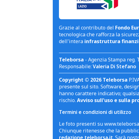
Grazie al contributo del
Fondo Eur
tecnologica che rafforza la sicurezz
dell'intera
infrastruttura finanzi
Teleborsa
- Agenzia Stampa reg. 
Responsabile:
Valeria Di Stefano
Copyright © 2026 Teleborsa
P.IVA
presente sul sito. Software, design 
hanno carattere indicativo; qualsi
rischio.
Avviso sull'uso e sulla pr
Termini e condizioni di utilizzo
Le foto presenti su www.teleborsa.
Chiunque ritenesse che la pubblica
redazione teleborsa.it
. Sarà nost