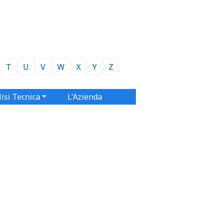
T
U
V
W
X
Y
Z
isi Tecnica
L'Azienda