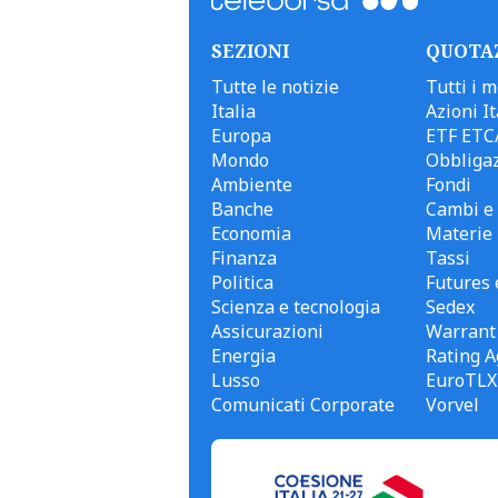
SEZIONI
QUOTA
Tutte le notizie
Tutti i m
Italia
Azioni It
Europa
ETF ETC
Mondo
Obbligaz
Ambiente
Fondi
Banche
Cambi e 
Economia
Materie
Finanza
Tassi
Politica
Futures 
Scienza e tecnologia
Sedex
Assicurazioni
Warrant
Energia
Rating A
Lusso
EuroTLX
Comunicati Corporate
Vorvel