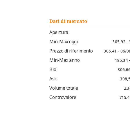
Dati di mercato
Apertura
Min-Max oggi
305,92 -
Prezzo di riferimento
306,41 - 06/0
Min-Max anno
185,34 
Bid
306,66
Ask
308,5
Volume totale
2.3
Controvalore
715.4