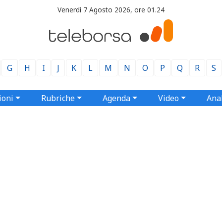
Venerdì 7 Agosto 2026, ore 01.24
G
H
I
J
K
L
M
N
O
P
Q
R
S
ioni
Rubriche
Agenda
Video
Anal