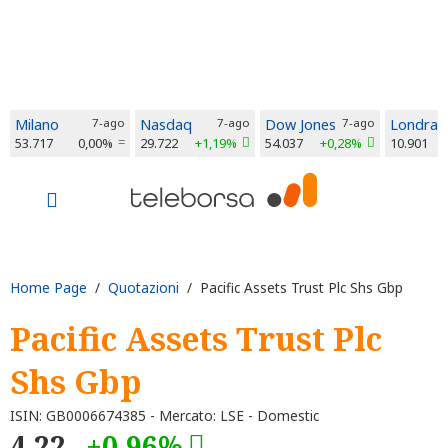
Milano
7-ago
Nasdaq
7-ago
Dow Jones
7-ago
Londra
53.717
0,00%
29.722
+1,19%
54.037
+0,28%
10.901
Home Page
/
Quotazioni
/ Pacific Assets Trust Plc Shs Gbp
Pacific Assets Trust Plc
Shs Gbp
ISIN: GB0006674385 - Mercato: LSE - Domestic
4,22
+0,96%