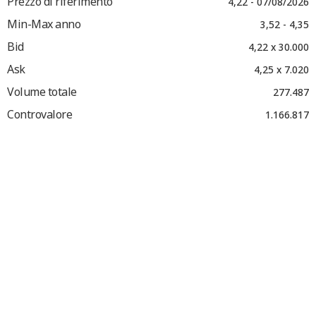
Prezzo di riferimento
4,22 - 07/08/2026
Min-Max anno
3,52 - 4,35
Bid
4,22 x 30.000
Ask
4,25 x 7.020
Volume totale
277.487
Controvalore
1.166.817