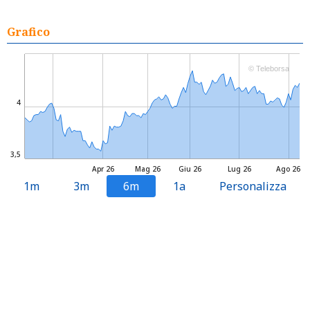
Grafico
© Teleborsa
4
3,5
Apr 26
Mag 26
Giu 26
Lug 26
Ago 26
1m
3m
6m
1a
Personalizza