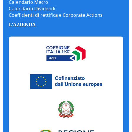
Calendario Macro
Calendario Dividendi
Coefficienti di rettifica e Corporate Actions
L'AZIENDA