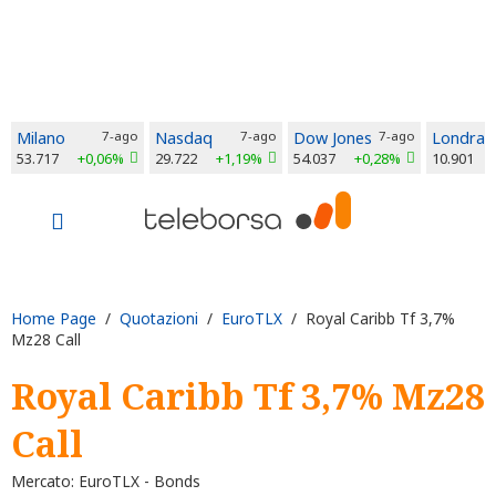
Milano
7-ago
Nasdaq
7-ago
Dow Jones
7-ago
Londra
53.717
+0,06%
29.722
+1,19%
54.037
+0,28%
10.901
Home Page
/
Quotazioni
/
EuroTLX
/ Royal Caribb Tf 3,7%
Mz28 Call
Royal Caribb Tf 3,7% Mz28
Call
Mercato: EuroTLX - Bonds