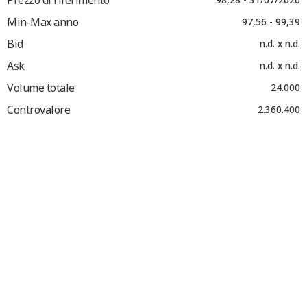
Min-Max anno
97,56 - 99,39
Bid
n.d. x n.d.
Ask
n.d. x n.d.
Volume totale
24.000
Controvalore
2.360.400