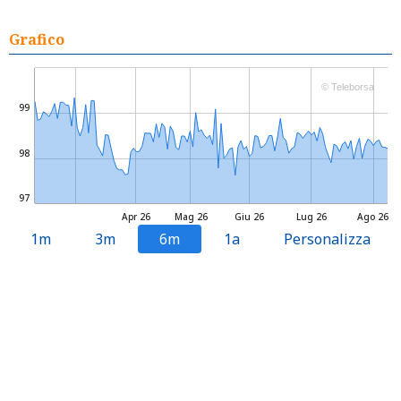
Grafico
© Teleborsa
99
98
97
Apr 26
Mag 26
Giu 26
Lug 26
Ago 26
1m
3m
6m
1a
Personalizza