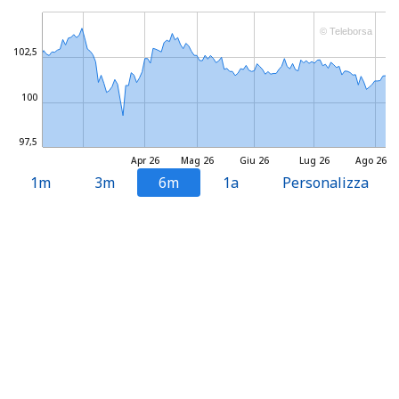
© Teleborsa
102,5
100
97,5
Apr 26
Mag 26
Giu 26
Lug 26
Ago 26
1m
3m
6m
1a
Personalizza