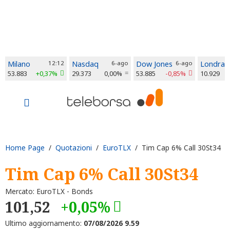
Milano
12:12
Nasdaq
6-ago
Dow Jones
6-ago
Londra
53.883
+0,37%
29.373
0,00%
53.885
-0,85%
10.929
Home Page
/
Quotazioni
/
EuroTLX
/ Tim Cap 6% Call 30St34
Tim Cap 6% Call 30St34
Mercato: EuroTLX - Bonds
101,52
+0,05%
Ultimo aggiornamento:
07/08/2026 9.59