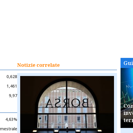
Gu
Notizie correlate
0,628
1,461
9,97
Com
inv
4,63%
ter
mestrale