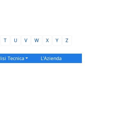
T
U
V
W
X
Y
Z
isi Tecnica
L'Azienda