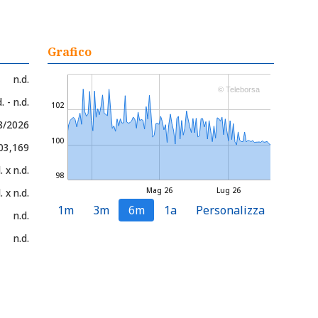
Grafico
n.d.
© Teleborsa
. - n.d.
102
8/2026
100
103,169
. x n.d.
98
Mag 26
Lug 26
. x n.d.
1m
3m
6m
1a
Personalizza
n.d.
n.d.