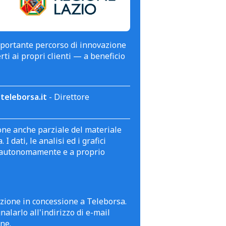
mportante percorso di innovazione
erti ai propri clienti — a beneficio
teleborsa.it
- Direttore
zione anche parziale del materiale
 dati, le analisi ed i grafici
te autonomamente e a proprio
azione in concessione a Teleborsa.
alarlo all'indirizzo di e-mail
ne.