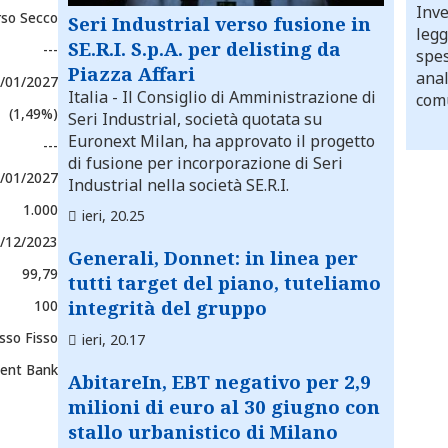
Inve
rso Secco
Seri Industrial verso fusione in
legg
SE.R.I. S.p.A. per delisting da
---
spes
Piazza Affari
anal
/01/2027
Italia
- Il Consiglio di Amministrazione di
comu
(1,49%)
Seri Industrial, società quotata su
Euronext Milan, ha approvato il progetto
---
di fusione per incorporazione di Seri
/01/2027
Industrial nella società SE.R.I.
1.000
ieri, 20.25
/12/2023
Generali, Donnet: in linea per
99,79
tutti target del piano, tuteliamo
integrità del gruppo
100
sso Fisso
ieri, 20.17
ment Bank
AbitareIn, EBT negativo per 2,9
milioni di euro al 30 giugno con
stallo urbanistico di Milano