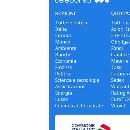
SEZIONI
QUOTA
Tutte le notizie
Tutti i m
Italia
Azioni It
Europa
ETF ETC
Mondo
Obbligaz
Ambiente
Fondi
Banche
Cambi e 
Economia
Materie
Finanza
Tassi
Politica
Futures 
Scienza e tecnologia
Sedex
Assicurazioni
Warrant
Energia
Rating A
Lusso
EuroTLX
Comunicati Corporate
Vorvel