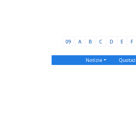
09
A
B
C
D
E
F
Notizie
Quotaz