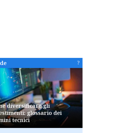
ide
e diversificare gli
estimenti: glossario dei
mini tecnici