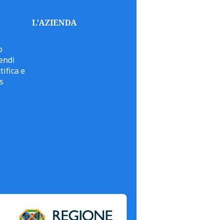
L'AZIENDA
o
endi
tifica e
s