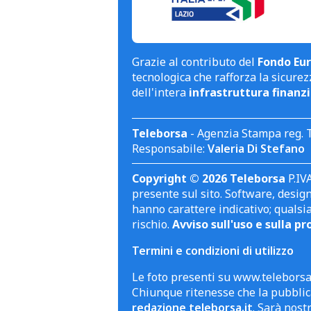
Grazie al contributo del
Fondo Eur
tecnologica che rafforza la sicurezz
dell'intera
infrastruttura finanzi
Teleborsa
- Agenzia Stampa reg. 
Responsabile:
Valeria Di Stefano
Copyright © 2026 Teleborsa
P.IVA
presente sul sito. Software, design 
hanno carattere indicativo; qualsi
rischio.
Avviso sull'uso e sulla pr
Termini e condizioni di utilizzo
Le foto presenti su www.teleborsa.
Chiunque ritenesse che la pubblica
redazione teleborsa.it
. Sarà nost