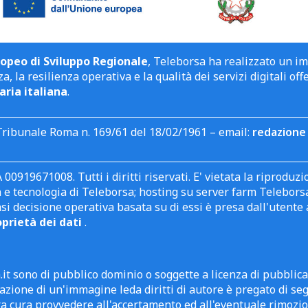
opeo di Sviluppo Regionale
, Teleborsa ha realizzato un i
a, la resilienza operativa e la qualità dei servizi digitali off
aria italiana
.
Tribunale Roma n. 169/61 del 18/02/1961 – email:
redazione 
 00919671008. Tutti i diritti riservati. E' vietata la riprodu
e tecnologia di Teleborsa; hosting su server farm Teleborsa. I
asi decisione operativa basata su di essi è presa dall'uten
oprietà dei dati
.
it sono di pubblico dominio o soggette a licenza di pubblic
zione di un'immagine leda diritti di autore è pregato di segn
ra cura provvedere all'accertamento ed all'eventuale rimozio