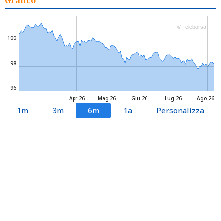
Grafico
© Teleborsa
100
98
96
Apr 26
Mag 26
Giu 26
Lug 26
Ago 26
1m
3m
6m
1a
Personalizza