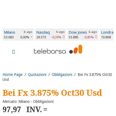
Milano
6-ago
Nasdaq
6-ago
Dow Jones
6-ago
Londra
53.683
0,00%
29.373
-0,39%
53.885
-0,85%
10.868
Home Page
/
Quotazioni
/
Obbligazioni
/ Bei Fx 3.875% Oct30
Usd
Bei Fx 3.875% Oct30 Usd
Mercato: Milano - Obbligazioni
97,97
INV.