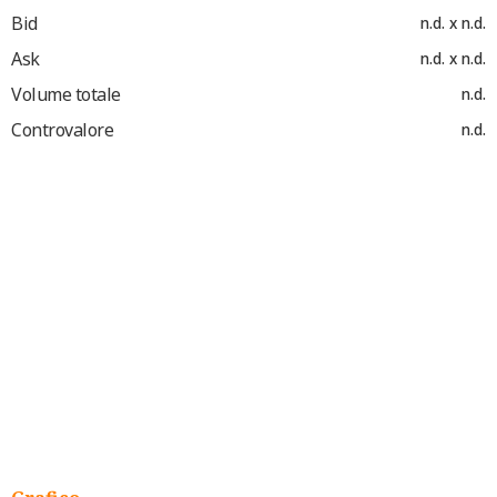
Bid
n.d. x n.d.
Ask
n.d. x n.d.
Volume totale
n.d.
Controvalore
n.d.