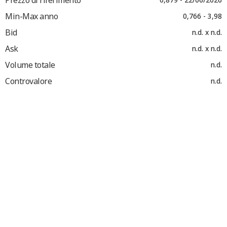
Min-Max anno
0,766 - 3,98
Bid
n.d. x n.d.
Ask
n.d. x n.d.
Volume totale
n.d.
Controvalore
n.d.