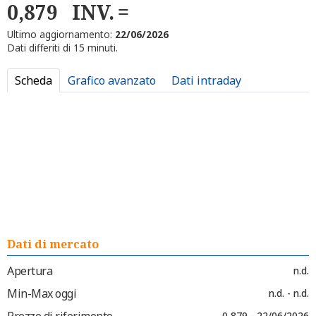
0,879
INV.
Ultimo aggiornamento:
22/06/2026
Dati differiti di 15 minuti.
Scheda
Grafico avanzato
Dati intraday
Dati di mercato
Apertura
n.d.
Min-Max oggi
n.d. - n.d.
Prezzo di riferimento
0,879 - 22/06/2026