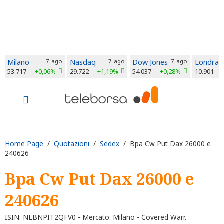
Milano
7-ago
Nasdaq
7-ago
Dow Jones
7-ago
Londra
53.717
+0,06%
29.722
+1,19%
54.037
+0,28%
10.901
Home Page
/
Quotazioni
/
Sedex
/ Bpa Cw Put Dax 26000 e
240626
Bpa Cw Put Dax 26000 e
240626
ISIN: NLBNPIT2QFV0 - Mercato: Milano - Covered Warr.