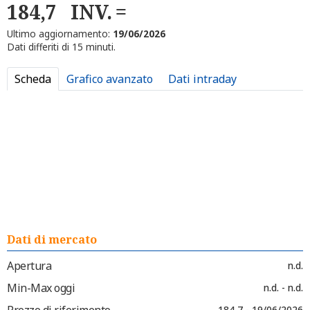
184,7
INV.
Ultimo aggiornamento:
19/06/2026
Dati differiti di 15 minuti.
Scheda
Grafico avanzato
Dati intraday
Dati di mercato
Apertura
n.d.
Min-Max oggi
n.d. - n.d.
Prezzo di riferimento
184,7 - 19/06/2026