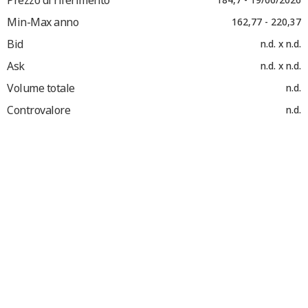
Min-Max anno
162,77 - 220,37
Bid
n.d. x n.d.
Ask
n.d. x n.d.
Volume totale
n.d.
Controvalore
n.d.