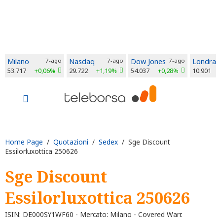
Milano
7-ago
Nasdaq
7-ago
Dow Jones
7-ago
Londra
53.717
+0,06%
29.722
+1,19%
54.037
+0,28%
10.901
Home Page
/
Quotazioni
/
Sedex
/ Sge Discount
Essilorluxottica 250626
Sge Discount
Essilorluxottica 250626
ISIN: DE000SY1WF60 - Mercato: Milano - Covered Warr.