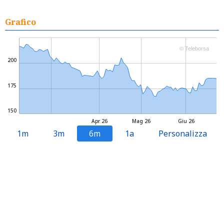
Grafico
© Teleborsa
200
175
150
Apr 26
Mag 26
Giu 26
1m
3m
6m
1a
Personalizza