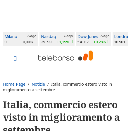
Milano
7-ago
Nasdaq
7-ago
Dow Jones
7-ago
Londra
0
0,00%
29.722
+1,19%
54.037
+0,28%
10.901
Home Page
/
Notizie
/ Italia, commercio estero visto in
miglioramento a settembre
Italia, commercio estero
visto in miglioramento a
settembre