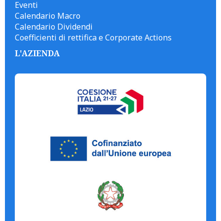
Eventi
Calendario Macro
Calendario Dividendi
Coefficienti di rettifica e Corporate Actions
L'AZIENDA