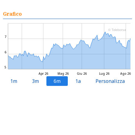
Grafico
© Teleborsa
7
6
5
Apr 26
Mag 26
Giu 26
Lug 26
Ago 26
1m
3m
6m
1a
Personalizza