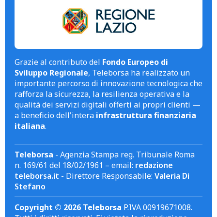
Grazie al contributo del
Fondo Europeo di
Sviluppo Regionale
, Teleborsa ha realizzato un
importante percorso di innovazione tecnologica che
rafforza la sicurezza, la resilienza operativa e la
qualità dei servizi digitali offerti ai propri clienti —
a beneficio dell'intera
infrastruttura finanziaria
italiana
.
Teleborsa
- Agenzia Stampa reg. Tribunale Roma
n. 169/61 del 18/02/1961 – email:
redazione
teleborsa.it
- Direttore Responsabile:
Valeria Di
Stefano
Copyright © 2026 Teleborsa
P.IVA 00919671008.