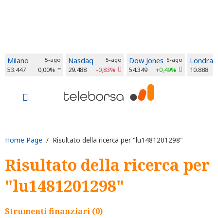
Milano
5-ago
Nasdaq
5-ago
Dow Jones
5-ago
Londra
53.447
0,00%
29.488
-0,83%
54.349
+0,49%
10.888
Home Page
/ Risultato della ricerca per "lu1481201298"
Risultato della ricerca per
"lu1481201298"
Strumenti finanziari (0)