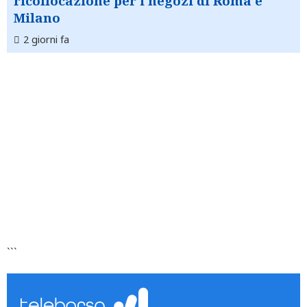
ricollocazione per i negozi di Roma e
Milano
2 giorni fa
```