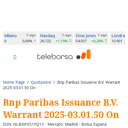
Milano
7-ago
Nasdaq
7-ago
Dow Jones
7-ago
Londra
0
0,00%
29.722
+1,19%
54.037
+0,28%
10.901
Home Page
/
Quotazioni
/ Bnp Paribas Issuance B.V. Warrant
2025-03.01.50 On
Bnp Paribas Issuance B.V.
Warrant 2025-03.01.50 On
ISIN: NLBNPES1YQ13 - Mercato: Madrid - Bolsa Espana