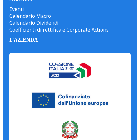
Eventi
Calendario Macro
Calendario Dividendi
Coefficienti di rettifica e Corporate Actions
L'AZIENDA