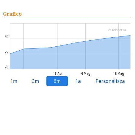
Grafico
© Teleborsa
80
75
70
13 Apr
4 Mag
18 Mag
1m
3m
6m
1a
Personalizza