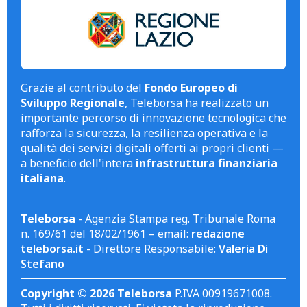
Grazie al contributo del
Fondo Europeo di
Sviluppo Regionale
, Teleborsa ha realizzato un
importante percorso di innovazione tecnologica che
rafforza la sicurezza, la resilienza operativa e la
qualità dei servizi digitali offerti ai propri clienti —
a beneficio dell'intera
infrastruttura finanziaria
italiana
.
Teleborsa
- Agenzia Stampa reg. Tribunale Roma
n. 169/61 del 18/02/1961 – email:
redazione
teleborsa.it
- Direttore Responsabile:
Valeria Di
Stefano
Copyright © 2026 Teleborsa
P.IVA 00919671008.