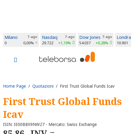
Milano
7-ago
Nasdaq
7-ago
Dow Jones
7-ago
Londra
0
0,00%
29.722
+1,19%
54.037
+0,28%
10.901
Home Page
/
Quotazioni
/ First Trust Global Funds Icav
First Trust Global Funds
Icav
ISIN: IE00B8X9NW27 - Mercato: Swiss Exchange
85,86
INV.