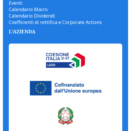
Eventi
Calendario Macro
Calendario Dividendi
Coefficienti di rettifica e Corporate Actions
L'AZIENDA