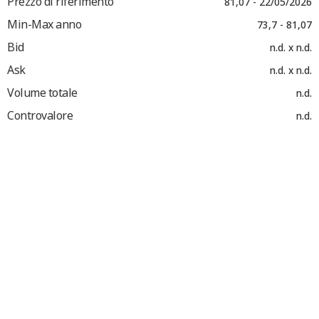
Prezzo di riferimento
81,07 - 22/05/2026
Min-Max anno
73,7 - 81,07
Bid
n.d. x n.d.
Ask
n.d. x n.d.
Volume totale
n.d.
Controvalore
n.d.