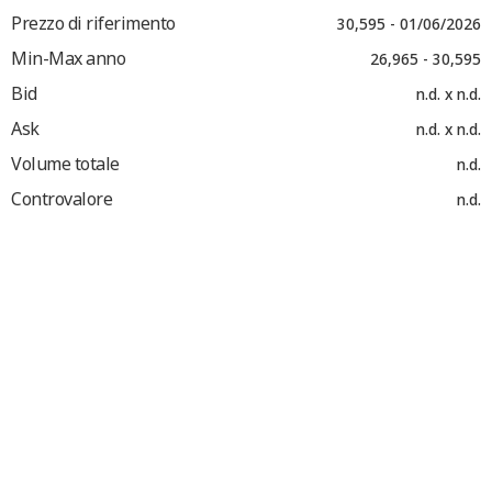
Prezzo di riferimento
30,595 - 01/06/2026
Min-Max anno
26,965 - 30,595
Bid
n.d. x n.d.
Ask
n.d. x n.d.
Volume totale
n.d.
Controvalore
n.d.