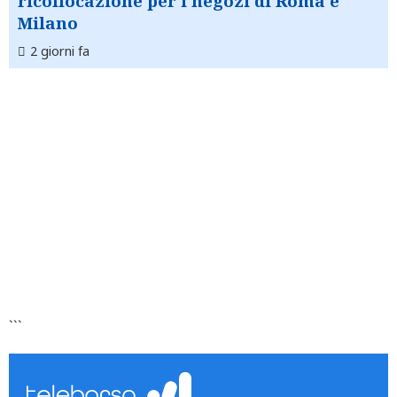
ricollocazione per i negozi di Roma e
Milano
2 giorni fa
```