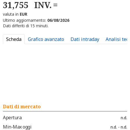
31,755
INV.
valuta in
EUR
Ultimo aggiornamento:
06/08/2026
Dati differiti di 15 minuti.
Scheda
Grafico avanzato
Dati intraday
Analisi tec
Dati di mercato
Apertura
n.d.
Min-Max oggi
n.d. - n.d.