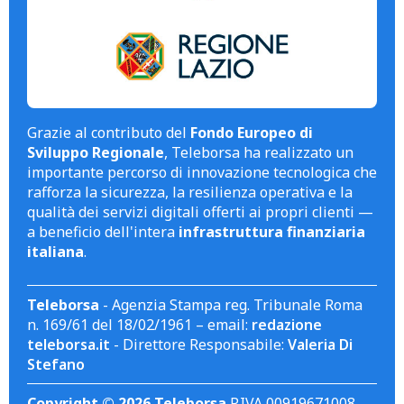
Grazie al contributo del
Fondo Europeo di
Sviluppo Regionale
, Teleborsa ha realizzato un
importante percorso di innovazione tecnologica che
rafforza la sicurezza, la resilienza operativa e la
qualità dei servizi digitali offerti ai propri clienti —
a beneficio dell'intera
infrastruttura finanziaria
italiana
.
Teleborsa
- Agenzia Stampa reg. Tribunale Roma
n. 169/61 del 18/02/1961 – email:
redazione
teleborsa.it
- Direttore Responsabile:
Valeria Di
Stefano
Copyright © 2026 Teleborsa
P.IVA 00919671008.