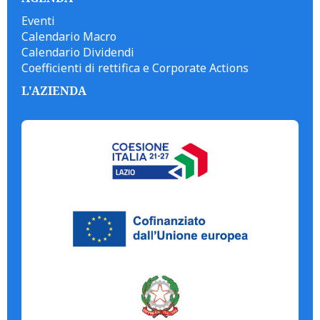
Eventi
Calendario Macro
Calendario Dividendi
Coefficienti di rettifica e Corporate Actions
L'AZIENDA