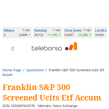
Milano
7-ago
Nasdaq
7-ago
Dow Jones
7-ago
Londra
0
0,00%
29.722
+1,19%
54.037
+0,28%
10.901
Home Page
/
Quotazioni
/ Franklin S&P 500 Screened Ucits Etf
Accum
Franklin S&P 500
Screened Ucits Etf Accum
ISIN: IE0006FAD976 - Mercato: Swiss Exchange