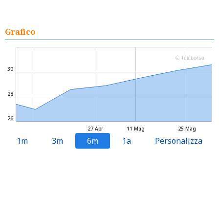
Grafico
© Teleborsa
30
28
26
27 Apr
11 Mag
25 Mag
1m
3m
6m
1a
Personalizza