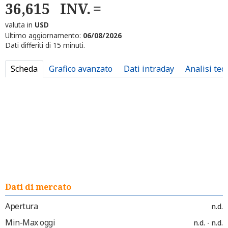
36,615
INV.
valuta in
USD
Ultimo aggiornamento:
06/08/2026
Dati differiti di 15 minuti.
Scheda
Grafico avanzato
Dati intraday
Analisi tec
Dati di mercato
Apertura
n.d.
Min-Max oggi
n.d. - n.d.