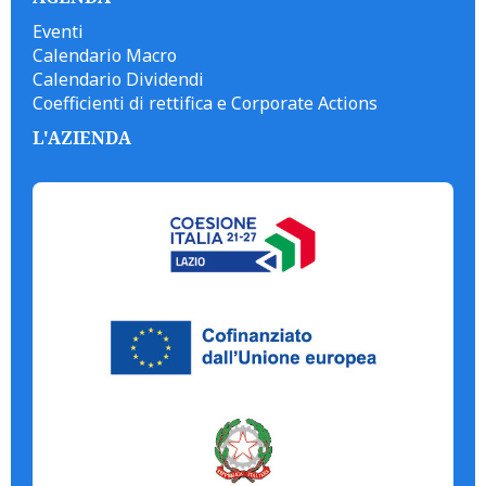
Eventi
Calendario Macro
Calendario Dividendi
Coefficienti di rettifica e Corporate Actions
L'AZIENDA