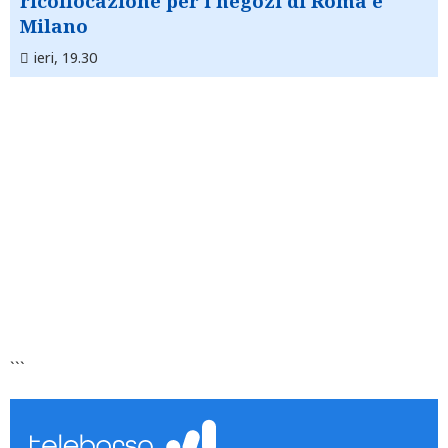
ricollocazione per i negozi di Roma e
Milano
ieri, 19.30
```