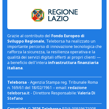
Grazie al contributo del
Fondo Europeo di
Sviluppo Regionale
, Teleborsa ha realizzato un
importante percorso di innovazione tecnologica che
rafforza la sicurezza, la resilienza operativa e la
qualità dei servizi digitali offerti ai propri clienti —
a beneficio dell'intera
infrastruttura finanziaria
italiana
.
Teleborsa
- Agenzia Stampa reg. Tribunale Roma
n. 169/61 del 18/02/1961 – email:
redazione
teleborsa.it
- Direttore Responsabile:
Valeria Di
Stefano
Copyright © 2026 Teleborsa
P.IVA 00919671008.