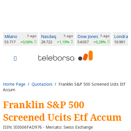
Milano
7-ago
Nasdaq
7-ago
Dow Jones
7-ago
Londra
53.717
+0,06%
29.722
+1,19%
54.037
+0,28%
10.901
Home Page
/
Quotazioni
/ Franklin S&P 500 Screened Ucits Etf
Accum
Franklin S&P 500
Screened Ucits Etf Accum
ISIN: IE0006FAD976 - Mercato: Swiss Exchange