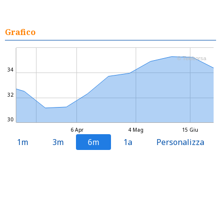
Grafico
© Teleborsa
34
32
30
6 Apr
4 Mag
15 Giu
1m
3m
6m
1a
Personalizza