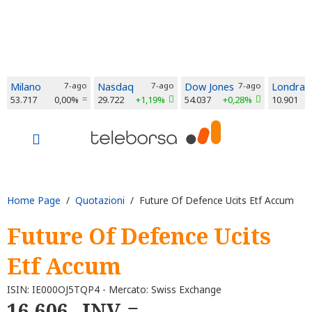
Milano
7-ago
Nasdaq
7-ago
Dow Jones
7-ago
Londra
53.717
0,00%
29.722
+1,19%
54.037
+0,28%
10.901
Home Page
/
Quotazioni
/ Future Of Defence Ucits Etf Accum
Future Of Defence Ucits
Etf Accum
ISIN: IE000OJ5TQP4 - Mercato: Swiss Exchange
16,606
INV.