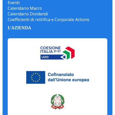
Eventi
Calendario Macro
Calendario Dividendi
Coefficienti di rettifica e Corporate Actions
L'AZIENDA