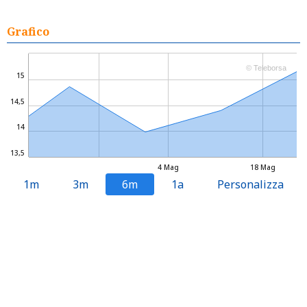
Grafico
© Teleborsa
15
14,5
14
13,5
4 Mag
18 Mag
1m
3m
6m
1a
Personalizza