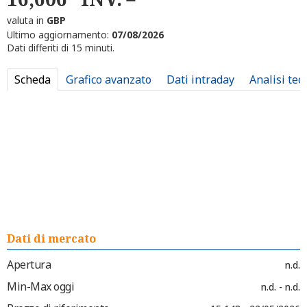
valuta in
GBP
Ultimo aggiornamento:
07/08/2026
Dati differiti di 15 minuti.
Scheda
Grafico avanzato
Dati intraday
Analisi tec
Dati di mercato
Apertura
n.d.
Min-Max oggi
n.d. - n.d.