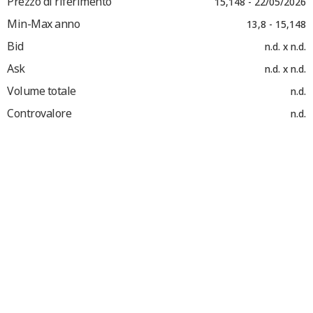
Prezzo di riferimento
15,148 - 22/05/2026
Min-Max anno
13,8 - 15,148
Bid
n.d. x n.d.
Ask
n.d. x n.d.
Volume totale
n.d.
Controvalore
n.d.