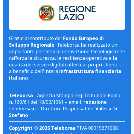
Grazie al contributo del
Fondo Europeo di
Sviluppo Regionale
, Teleborsa ha realizzato un
importante percorso di innovazione tecnologica che
rafforza la sicurezza, la resilienza operativa e la
qualità dei servizi digitali offerti ai propri clienti —
a beneficio dell'intera
infrastruttura finanziaria
italiana
.
Teleborsa
- Agenzia Stampa reg. Tribunale Roma
n. 169/61 del 18/02/1961 – email:
redazione
teleborsa.it
- Direttore Responsabile:
Valeria Di
Stefano
Copyright © 2026 Teleborsa
P.IVA 00919671008.