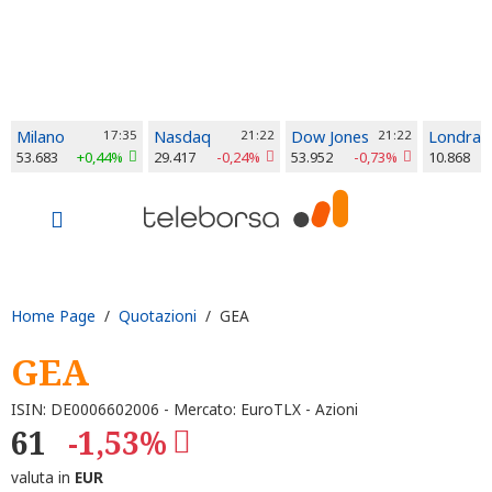
Milano
17:35
Nasdaq
21:22
Dow Jones
21:22
Londra
53.683
+0,44%
29.417
-0,24%
53.952
-0,73%
10.868
Home Page
/
Quotazioni
/ GEA
GEA
ISIN: DE0006602006 - Mercato: EuroTLX - Azioni
61
-1,53%
valuta in
EUR