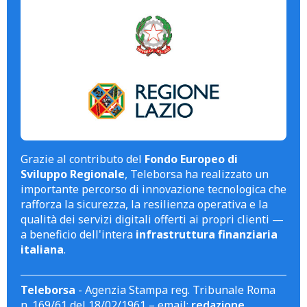
Grazie al contributo del
Fondo Europeo di
Sviluppo Regionale
, Teleborsa ha realizzato un
importante percorso di innovazione tecnologica che
rafforza la sicurezza, la resilienza operativa e la
qualità dei servizi digitali offerti ai propri clienti —
a beneficio dell'intera
infrastruttura finanziaria
italiana
.
Teleborsa
- Agenzia Stampa reg. Tribunale Roma
n. 169/61 del 18/02/1961 – email:
redazione