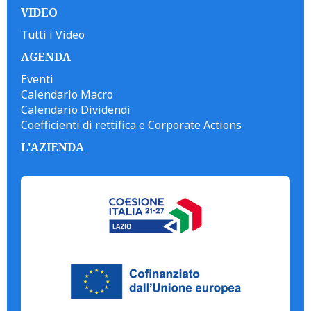
VIDEO
Tutti i Video
AGENDA
Eventi
Calendario Macro
Calendario Dividendi
Coefficienti di rettifica e Corporate Actions
L'AZIENDA