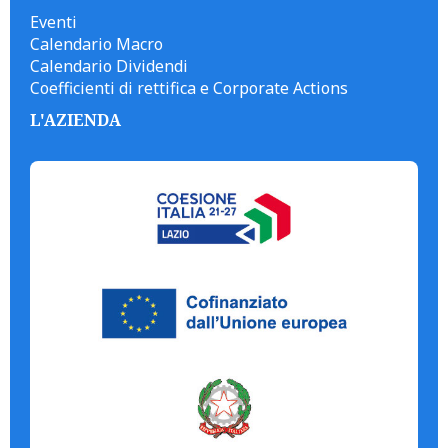
Eventi
Calendario Macro
Calendario Dividendi
Coefficienti di rettifica e Corporate Actions
L'AZIENDA