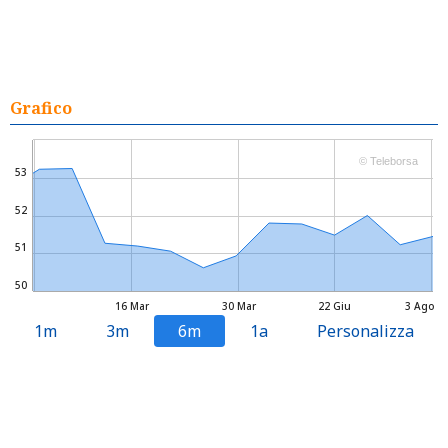
Grafico
© Teleborsa
53
52
51
50
16 Mar
30 Mar
22 Giu
3 Ago
1m
3m
6m
1a
Personalizza