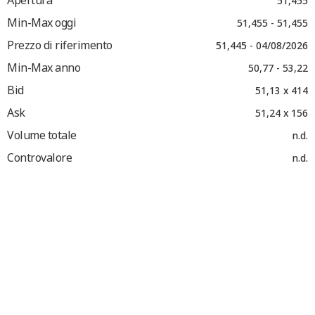
Apertura
51,455
Min-Max oggi
51,455 - 51,455
Prezzo di riferimento
51,445 - 04/08/2026
Min-Max anno
50,77 - 53,22
Bid
51,13 x 414
Ask
51,24 x 156
Volume totale
n.d.
Controvalore
n.d.