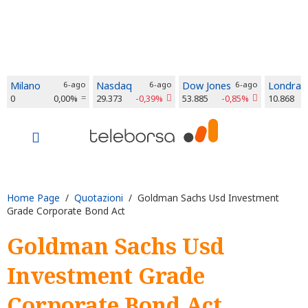
Milano
6-ago
Nasdaq
6-ago
Dow Jones
6-ago
Londra
0
0,00%
29.373
-0,39%
53.885
-0,85%
10.868
Home Page
/
Quotazioni
/ Goldman Sachs Usd Investment
Grade Corporate Bond Act
Goldman Sachs Usd
Investment Grade
Corporate Bond Act