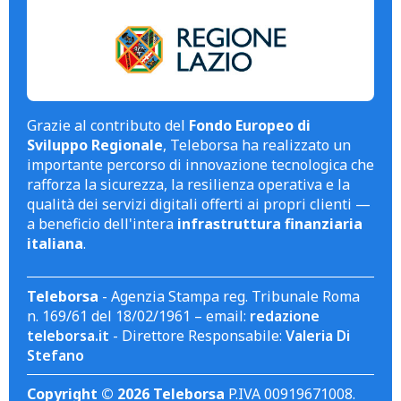
Grazie al contributo del
Fondo Europeo di
Sviluppo Regionale
, Teleborsa ha realizzato un
importante percorso di innovazione tecnologica che
rafforza la sicurezza, la resilienza operativa e la
qualità dei servizi digitali offerti ai propri clienti —
a beneficio dell'intera
infrastruttura finanziaria
italiana
.
Teleborsa
- Agenzia Stampa reg. Tribunale Roma
n. 169/61 del 18/02/1961 – email:
redazione
teleborsa.it
- Direttore Responsabile:
Valeria Di
Stefano
Copyright © 2026 Teleborsa
P.IVA 00919671008.