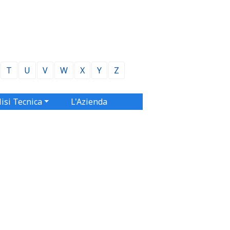
T
U
V
W
X
Y
Z
isi Tecnica
L'Azienda