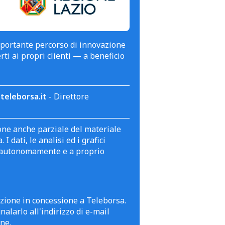
mportante percorso di innovazione
erti ai propri clienti — a beneficio
teleborsa.it
- Direttore
zione anche parziale del materiale
 dati, le analisi ed i grafici
te autonomamente e a proprio
azione in concessione a Teleborsa.
alarlo all'indirizzo di e-mail
ne.