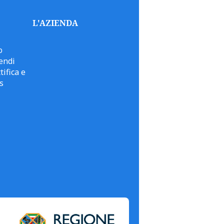
L'AZIENDA
o
endi
tifica e
s