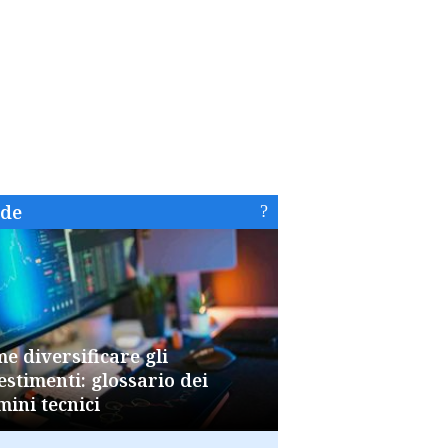
ide
e diversificare gli
estimenti: glossario dei
mini tecnici