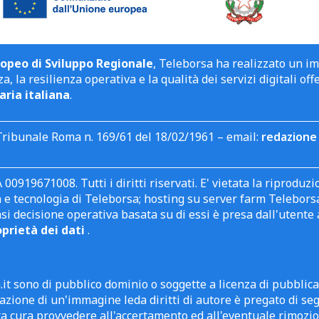
opeo di Sviluppo Regionale
, Teleborsa ha realizzato un i
a, la resilienza operativa e la qualità dei servizi digitali off
aria italiana
.
Tribunale Roma n. 169/61 del 18/02/1961 – email:
redazione 
 00919671008. Tutti i diritti riservati. E' vietata la riprodu
e tecnologia di Teleborsa; hosting su server farm Teleborsa. I
asi decisione operativa basata su di essi è presa dall'uten
oprietà dei dati
.
it sono di pubblico dominio o soggette a licenza di pubblic
zione di un'immagine leda diritti di autore è pregato di segn
ra cura provvedere all'accertamento ed all'eventuale rimozio