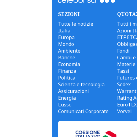
SEZIONI
QUOTA
Tutte le notizie
Tutti i m
Italia
Azioni It
Europa
ETF ETC
Mondo
Obbligaz
Ambiente
Fondi
Banche
Cambi e 
Economia
Materie
Finanza
Tassi
Politica
Futures 
Scienza e tecnologia
Sedex
Assicurazioni
Warrant
Energia
Rating A
Lusso
EuroTLX
Comunicati Corporate
Vorvel