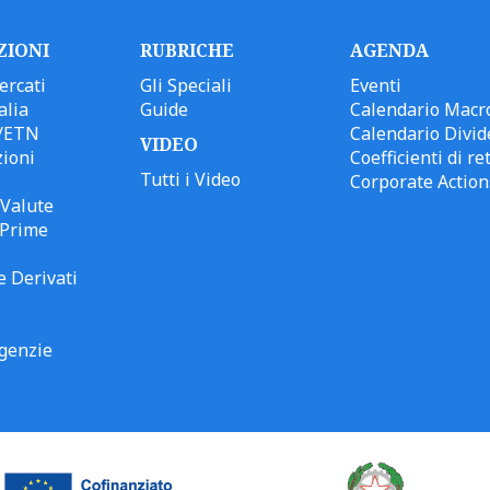
ZIONI
RUBRICHE
AGENDA
ercati
Gli Speciali
Eventi
alia
Guide
Calendario Macr
/ETN
Calendario Divid
VIDEO
ioni
Coefficienti di ret
Tutti i Video
Corporate Action
Valute
 Prime
e Derivati
genzie