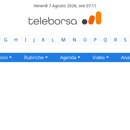
Venerdì 7 Agosto 2026, ore 07.11
G
H
I
J
K
L
M
N
O
P
Q
R
S
ioni
Rubriche
Agenda
Video
Anal