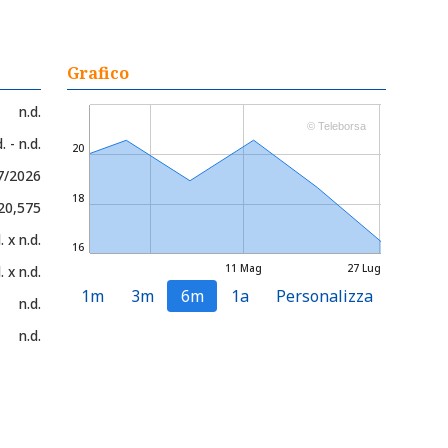
Grafico
n.d.
© Teleborsa
. - n.d.
20
7/2026
18
 20,575
. x n.d.
16
11 Mag
27 Lug
. x n.d.
1m
3m
6m
1a
Personalizza
n.d.
n.d.