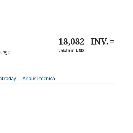
18,082
INV.
valuta in
USD
hange
intraday
Analisi tecnica