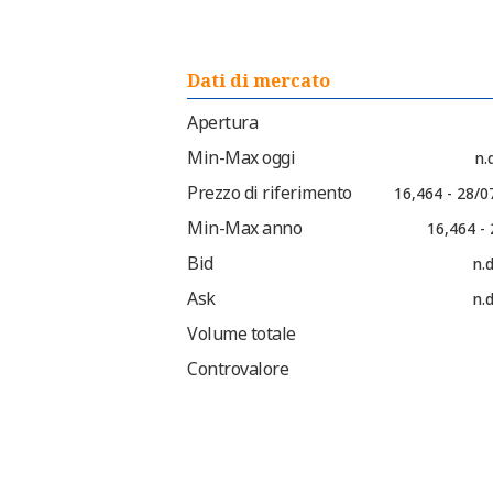
Dati di mercato
Apertura
Min-Max oggi
n.d
Prezzo di riferimento
16,464 - 28/0
Min-Max anno
16,464 -
Bid
n.d
Ask
n.d
Volume totale
Controvalore