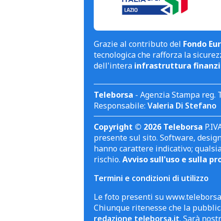
Grazie al contributo del
Fondo Eur
tecnologica che rafforza la sicurezz
dell'intera
infrastruttura finanzi
Teleborsa
- Agenzia Stampa reg. 
Responsabile:
Valeria Di Stefano
Copyright © 2026 Teleborsa
P.IVA
presente sul sito. Software, design 
hanno carattere indicativo; qualsi
rischio.
Avviso sull'uso e sulla pr
Termini e condizioni di utilizzo
Le foto presenti su www.teleborsa.
Chiunque ritenesse che la pubblica
redazione teleborsa.it
. Sarà nost