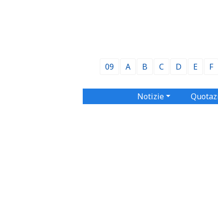
09
A
B
C
D
E
F
Notizie
Quotaz