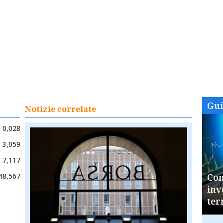
Gu
Notizie correlate
0,028
3,059
7,117
48,567
Com
inv
ter