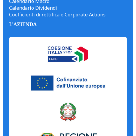
Calendario Macro
Calendario Dividendi
Coefficienti di rettifica e Corporate Actions
L'AZIENDA