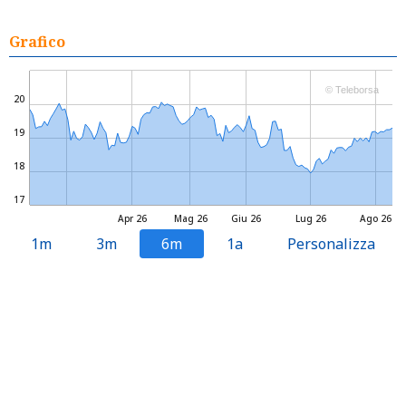
Grafico
© Teleborsa
20
19
18
17
Apr 26
Mag 26
Giu 26
Lug 26
Ago 26
1m
3m
6m
1a
Personalizza