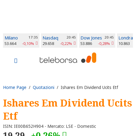
Milano
17:35
Nasdaq
20:45
Dow Jones
20:45
Londra
53.664
-0,10%
29.658
-0,22%
53.886
-0,28%
10.863
Home Page
/
Quotazioni
/ Ishares Em Dividend Ucits Etf
Ishares Em Dividend Ucits
Etf
ISIN: IE00B652H904 - Mercato: LSE - Domestic
19,29
+0,26%