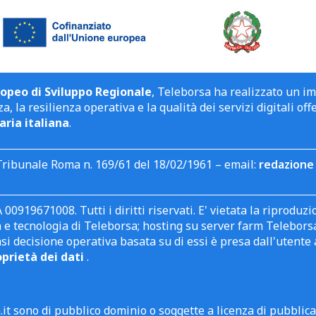
opeo di Sviluppo Regionale
, Teleborsa ha realizzato un i
a, la resilienza operativa e la qualità dei servizi digitali off
aria italiana
.
Tribunale Roma n. 169/61 del 18/02/1961 – email:
redazione 
 00919671008. Tutti i diritti riservati. E' vietata la riprodu
e tecnologia di Teleborsa; hosting su server farm Teleborsa. I
asi decisione operativa basata su di essi è presa dall'uten
oprietà dei dati
.
it sono di pubblico dominio o soggette a licenza di pubblic