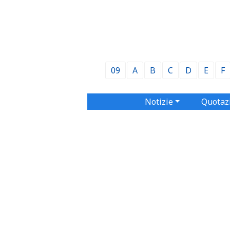
09
A
B
C
D
E
F
Notizie
Quotaz