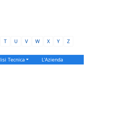
T
U
V
W
X
Y
Z
isi Tecnica
L'Azienda