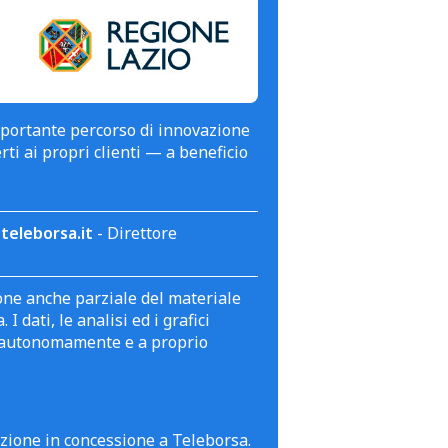
mportante percorso di innovazione
erti ai propri clienti — a beneficio
teleborsa.it
- Direttore
zione anche parziale del materiale
 dati, le analisi ed i grafici
te autonomamente e a proprio
azione in concessione a Teleborsa.