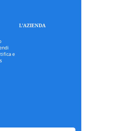
L'AZIENDA
o
endi
tifica e
s