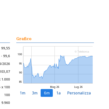
Grafico
99,55
© Teleborsa
100
 - 99,6
8/2026
95
 103,07
90
x 1.000
85
 x 100
Mag 26
Lug 26
1m
3m
6m
1a
Personalizza
100
9.960