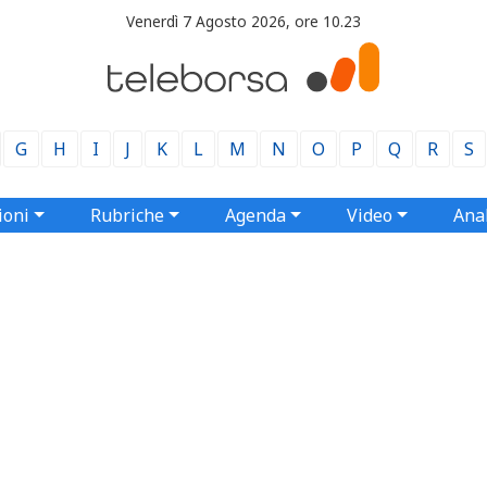
Venerdì 7 Agosto 2026, ore 10.23
G
H
I
J
K
L
M
N
O
P
Q
R
S
ioni
Rubriche
Agenda
Video
Anal