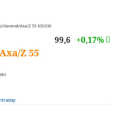
nz/Generali/Axa/Z 55 050330
99,6
+0,17%
/Axa/Z 55
ltri
intraday