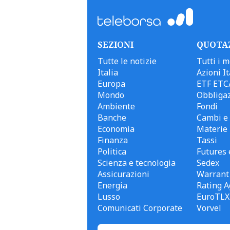
SEZIONI
QUOTA
Tutte le notizie
Tutti i m
Italia
Azioni It
Europa
ETF ETC
Mondo
Obbligaz
Ambiente
Fondi
Banche
Cambi e 
Economia
Materie
Finanza
Tassi
Politica
Futures 
Scienza e tecnologia
Sedex
Assicurazioni
Warrant
Energia
Rating A
Lusso
EuroTLX
Comunicati Corporate
Vorvel