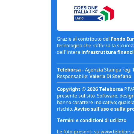
Grazie al contributo del
Fondo Eur
tecnologica che rafforza la sicurezz
dell'intera
infrastruttura finanzi
Teleborsa
- Agenzia Stampa reg. 
Responsabile:
Valeria Di Stefano
Copyright © 2026 Teleborsa
P.IVA
presente sul sito. Software, design 
hanno carattere indicativo; qualsi
rischio.
Avviso sull'uso e sulla pr
Termini e condizioni di utilizzo
Le foto presenti su www.teleborsa.