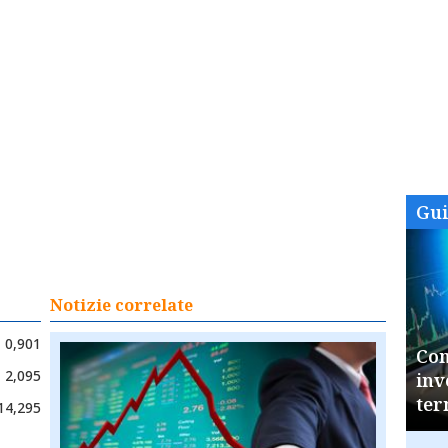
Gu
Notizie correlate
0,901
Com
2,095
inv
ter
14,295