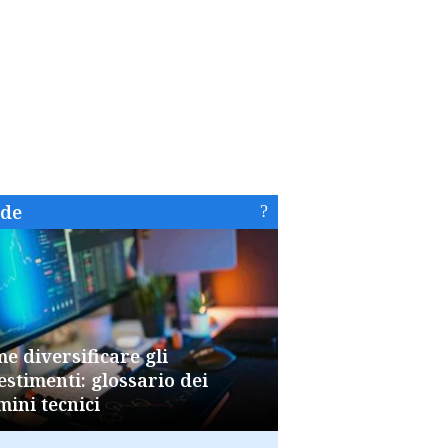
ide
e diversificare gli
estimenti: glossario dei
mini tecnici