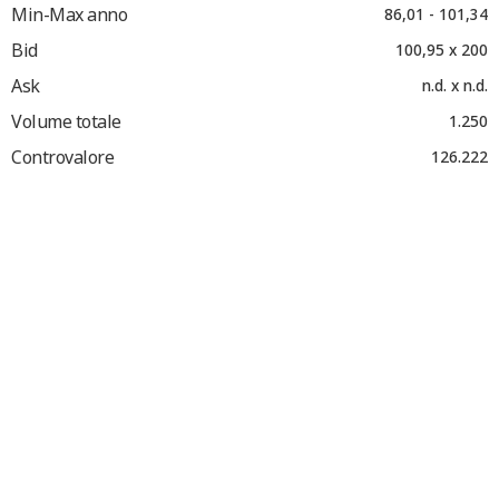
Min-Max anno
86,01 - 101,34
Bid
100,95 x 200
Ask
n.d. x n.d.
Volume totale
1.250
Controvalore
126.222