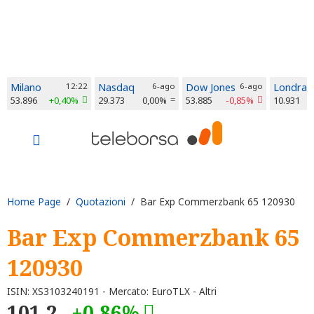
Milano
12:22
Nasdaq
6-ago
Dow Jones
6-ago
Londra
53.896
+0,40%
29.373
0,00%
53.885
-0,85%
10.931
Home Page
/
Quotazioni
/ Bar Exp Commerzbank 65 120930
Bar Exp Commerzbank 65
120930
ISIN: XS3103240191 - Mercato: EuroTLX - Altri
101,2
+0,86%