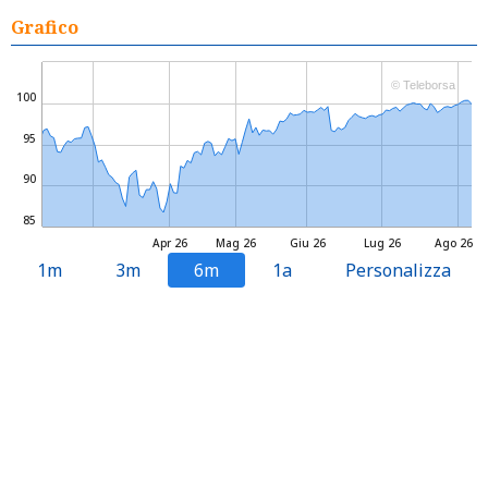
Grafico
© Teleborsa
100
95
90
85
Apr 26
Mag 26
Giu 26
Lug 26
Ago 26
1m
3m
6m
1a
Personalizza