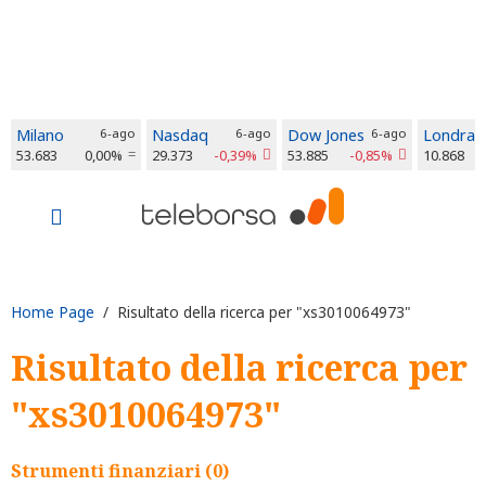
Milano
6-ago
Nasdaq
6-ago
Dow Jones
6-ago
Londra
53.683
0,00%
29.373
-0,39%
53.885
-0,85%
10.868
Home Page
/ Risultato della ricerca per "xs3010064973"
Risultato della ricerca per
"xs3010064973"
Strumenti finanziari (0)