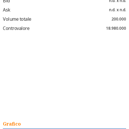
Bid
n.d. x n.d.
Ask
n.d. x n.d.
Volume totale
200.000
Controvalore
18.980.000
Grafico