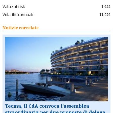
Value at risk
1,655
Volatilità annuale
11,296
Notizie correlate
Tecma, il CdA convoca l’assemblea
straordinaria per due proposte di delega