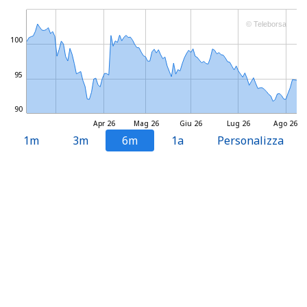
© Teleborsa
100
95
90
Apr 26
Mag 26
Giu 26
Lug 26
Ago 26
1m
3m
6m
1a
Personalizza