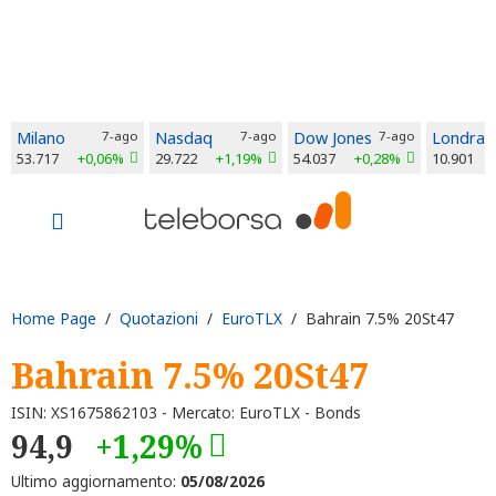
Milano
7-ago
Nasdaq
7-ago
Dow Jones
7-ago
Londra
53.717
+0,06%
29.722
+1,19%
54.037
+0,28%
10.901
Home Page
/
Quotazioni
/
EuroTLX
/ Bahrain 7.5% 20St47
Bahrain 7.5% 20St47
ISIN: XS1675862103 - Mercato: EuroTLX - Bonds
94,9
+1,29%
Ultimo aggiornamento:
05/08/2026