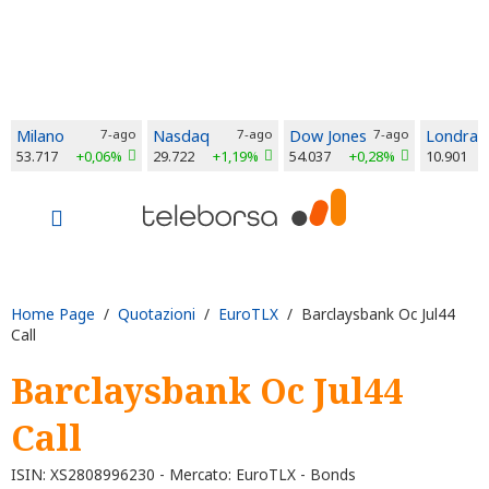
Milano
7-ago
Nasdaq
7-ago
Dow Jones
7-ago
Londra
53.717
+0,06%
29.722
+1,19%
54.037
+0,28%
10.901
Home Page
/
Quotazioni
/
EuroTLX
/ Barclaysbank Oc Jul44
Call
Barclaysbank Oc Jul44
Call
ISIN: XS2808996230 - Mercato: EuroTLX - Bonds