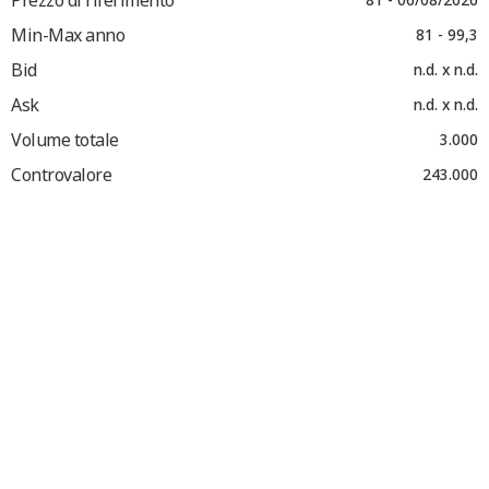
Min-Max anno
81 - 99,3
Bid
n.d. x n.d.
Ask
n.d. x n.d.
Volume totale
3.000
Controvalore
243.000