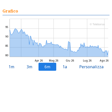
Grafico
© Teleborsa
95
90
85
80
Apr 26
Mag 26
Giu 26
Lug 26
Ago 26
1m
3m
6m
1a
Personalizza