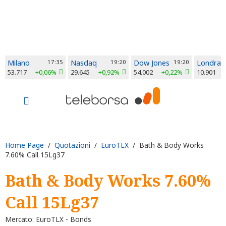
Milano
17:35
Nasdaq
19:20
Dow Jones
19:20
Londra
53.717
+0,06%
29.645
+0,92%
54.002
+0,22%
10.901
Home Page
/
Quotazioni
/
EuroTLX
/ Bath & Body Works
7.60% Call 15Lg37
Bath & Body Works 7.60%
Call 15Lg37
Mercato: EuroTLX - Bonds