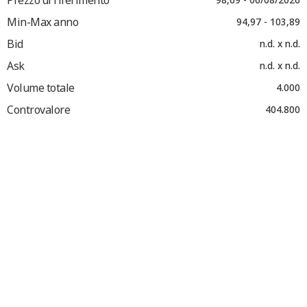
Min-Max anno
94,97 - 103,89
Bid
n.d. x n.d.
Ask
n.d. x n.d.
Volume totale
4.000
Controvalore
404.800