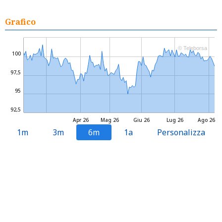
Grafico
© Teleborsa
100
97,5
95
92,5
Apr 26
Mag 26
Giu 26
Lug 26
Ago 26
1m
3m
6m
1a
Personalizza