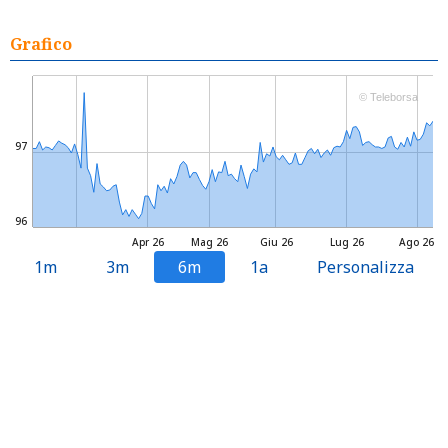
Grafico
© Teleborsa
97
96
Apr 26
Mag 26
Giu 26
Lug 26
Ago 26
1m
3m
6m
1a
Personalizza