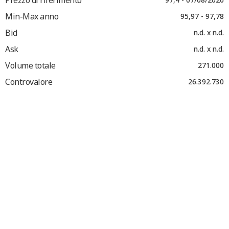
Min-Max anno
95,97 - 97,78
Bid
n.d. x n.d.
Ask
n.d. x n.d.
Volume totale
271.000
Controvalore
26.392.730