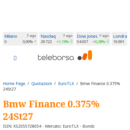
Milano
7-ago
Nasdaq
7-ago
Dow Jones
7-ago
Londra
0
0,00%
29.722
+1,19%
54.037
+0,28%
10.901
Home Page
/
Quotazioni
/
EuroTLX
/ Bmw Finance 0.375%
24St27
Bmw Finance 0.375%
24St27
ISIN: XS2055728054 - Mercato: EuroTLX - Bonds