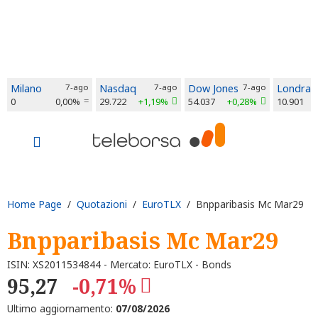
Milano
7-ago
Nasdaq
7-ago
Dow Jones
7-ago
Londra
0
0,00%
29.722
+1,19%
54.037
+0,28%
10.901
Home Page
/
Quotazioni
/
EuroTLX
/ Bnpparibasis Mc Mar29
Bnpparibasis Mc Mar29
ISIN: XS2011534844 - Mercato: EuroTLX - Bonds
95,27
-0,71%
Ultimo aggiornamento:
07/08/2026