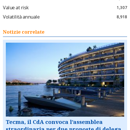
Value at risk
1,307
Volatilità annuale
8,918
Notizie correlate
Tecma, il CdA convoca l’assemblea
straordinaria per due proposte di delega