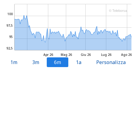
© Teleborsa
100
97,5
95
92,5
Apr 26
Mag 26
Giu 26
Lug 26
Ago 26
1m
3m
6m
1a
Personalizza