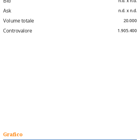
Bid
n.d. x n.d.
Ask
n.d. x n.d.
Volume totale
20.000
Controvalore
1.905.400
Grafico