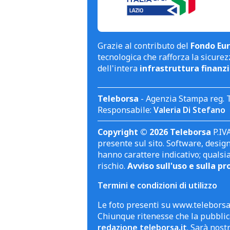
Grazie al contributo del
Fondo Eur
tecnologica che rafforza la sicurezz
dell'intera
infrastruttura finanzi
Teleborsa
- Agenzia Stampa reg. 
Responsabile:
Valeria Di Stefano
Copyright © 2026 Teleborsa
P.IVA
presente sul sito. Software, design 
hanno carattere indicativo; qualsi
rischio.
Avviso sull'uso e sulla pr
Termini e condizioni di utilizzo
Le foto presenti su www.teleborsa.
Chiunque ritenesse che la pubblica
redazione teleborsa.it
. Sarà nost