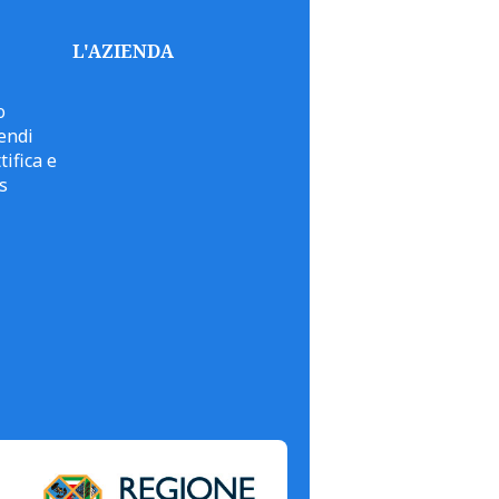
L'AZIENDA
o
endi
tifica e
s