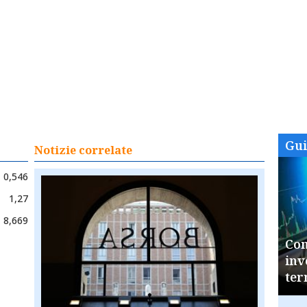
Gu
Notizie correlate
0,546
1,27
8,669
Com
inv
ter