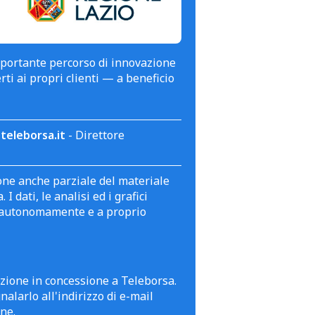
mportante percorso di innovazione
erti ai propri clienti — a beneficio
teleborsa.it
- Direttore
zione anche parziale del materiale
 dati, le analisi ed i grafici
te autonomamente e a proprio
azione in concessione a Teleborsa.
alarlo all'indirizzo di e-mail
ne.