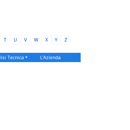
T
U
V
W
X
Y
Z
isi Tecnica
L'Azienda