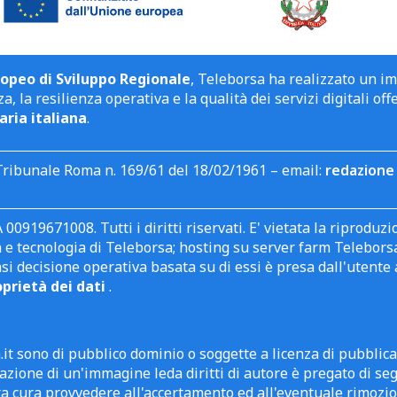
opeo di Sviluppo Regionale
, Teleborsa ha realizzato un i
a, la resilienza operativa e la qualità dei servizi digitali off
aria italiana
.
Tribunale Roma n. 169/61 del 18/02/1961 – email:
redazione 
 00919671008. Tutti i diritti riservati. E' vietata la riprodu
e tecnologia di Teleborsa; hosting su server farm Teleborsa. I
asi decisione operativa basata su di essi è presa dall'uten
oprietà dei dati
.
it sono di pubblico dominio o soggette a licenza di pubblic
zione di un'immagine leda diritti di autore è pregato di segn
ra cura provvedere all'accertamento ed all'eventuale rimozio