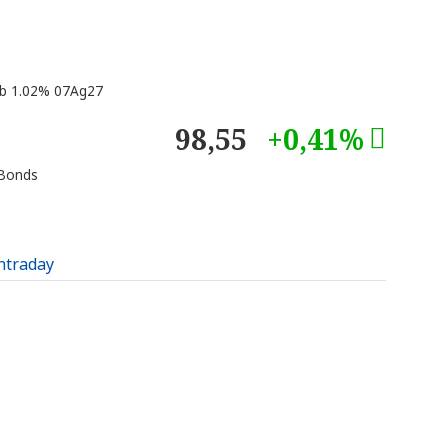
 1.02% 07Ag27
98,55
+0,41%
 Bonds
intraday