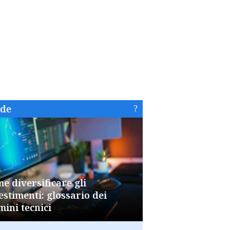
ide
e diversificare gli
estimenti: glossario dei
mini tecnici