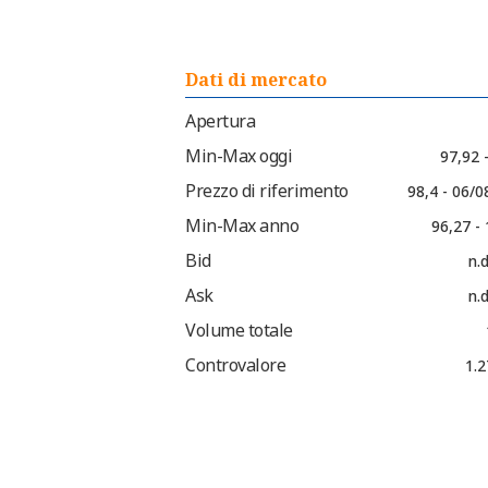
Dati di mercato
Apertura
Min-Max oggi
97,92 
Prezzo di riferimento
98,4 - 06/
Min-Max anno
96,27 -
Bid
n.d
Ask
n.d
Volume totale
Controvalore
1.2