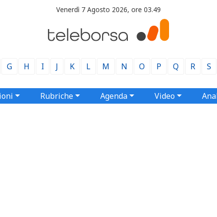
Venerdì 7 Agosto 2026, ore 03.49
G
H
I
J
K
L
M
N
O
P
Q
R
S
ioni
Rubriche
Agenda
Video
Anal