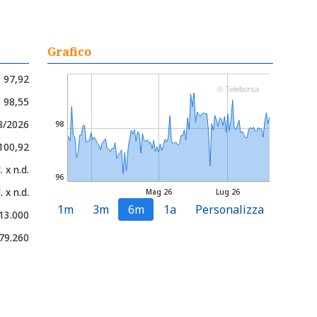
Grafico
97,92
© Teleborsa
- 98,55
08/2026
98
 100,92
. x n.d.
96
. x n.d.
Mag 26
Lug 26
1m
3m
6m
1a
Personalizza
13.000
79.260