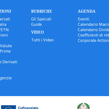
ZIONI
RUBRICHE
AGENDA
ercati
Gli Speciali
Eventi
alia
Guide
Calendario Macr
/ETN
Calendario Divid
VIDEO
ioni
Coefficienti di ret
Tutti i Video
Corporate Action
Valute
 Prime
e Derivati
genzie