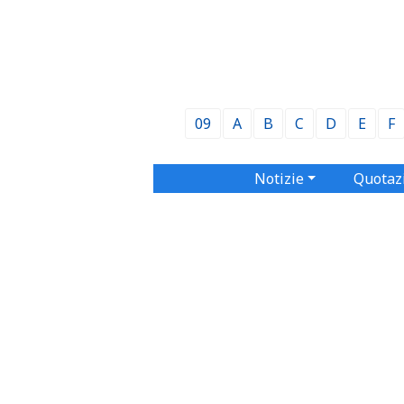
09
A
B
C
D
E
F
Notizie
Quotaz