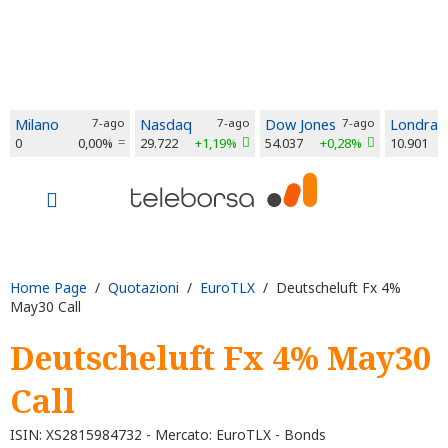
Milano
7-ago
Nasdaq
7-ago
Dow Jones
7-ago
Londra
0
0,00%
29.722
+1,19%
54.037
+0,28%
10.901
Home Page
/
Quotazioni
/
EuroTLX
/ Deutscheluft Fx 4%
May30 Call
Deutscheluft Fx 4% May30
Call
ISIN: XS2815984732 - Mercato: EuroTLX - Bonds