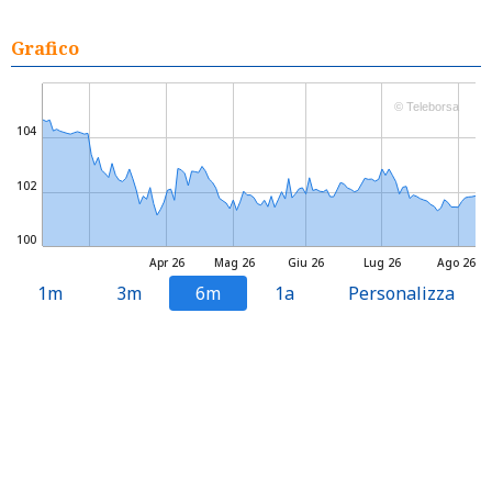
Grafico
© Teleborsa
104
102
100
Apr 26
Mag 26
Giu 26
Lug 26
Ago 26
1m
3m
6m
1a
Personalizza