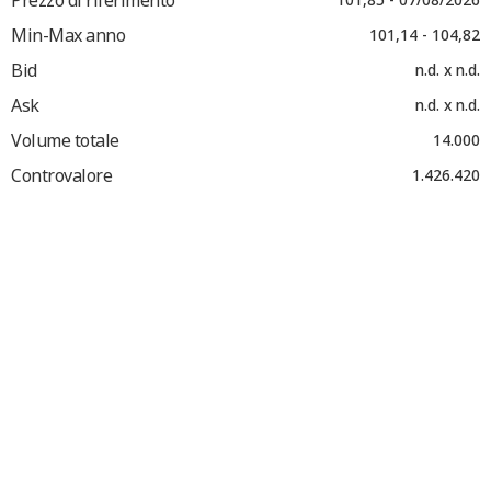
Min-Max anno
101,14 - 104,82
Bid
n.d. x n.d.
Ask
n.d. x n.d.
Volume totale
14.000
Controvalore
1.426.420