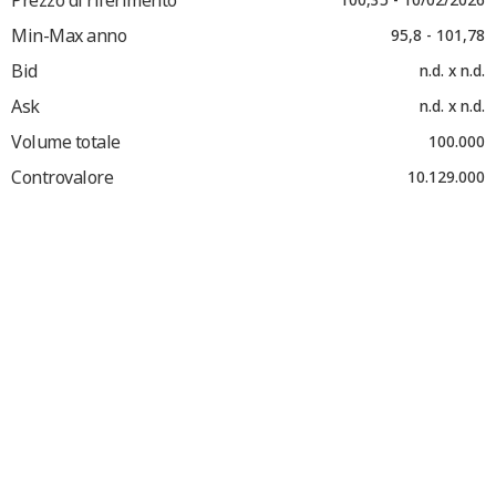
Min-Max anno
95,8 - 101,78
Bid
n.d. x n.d.
Ask
n.d. x n.d.
Volume totale
100.000
Controvalore
10.129.000