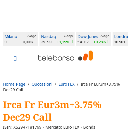
Milano
7-ago
Nasdaq
7-ago
Dow Jones
7-ago
Londra
0
0,00%
29.722
+1,19%
54.037
+0,28%
10.901
Home Page
/
Quotazioni
/
EuroTLX
/ Irca Fr Eur3m+3.75%
Dec29 Call
Irca Fr Eur3m+3.75%
Dec29 Call
ISIN: XS2947181769 - Mercato: EuroTLX - Bonds