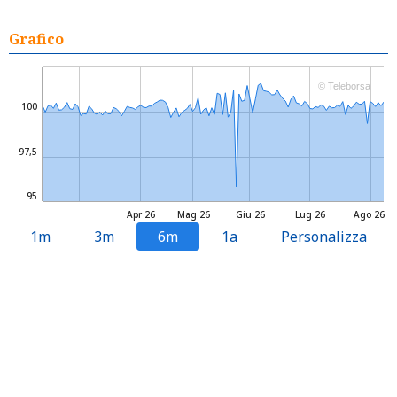
Grafico
© Teleborsa
100
97,5
95
Apr 26
Mag 26
Giu 26
Lug 26
Ago 26
1m
3m
6m
1a
Personalizza