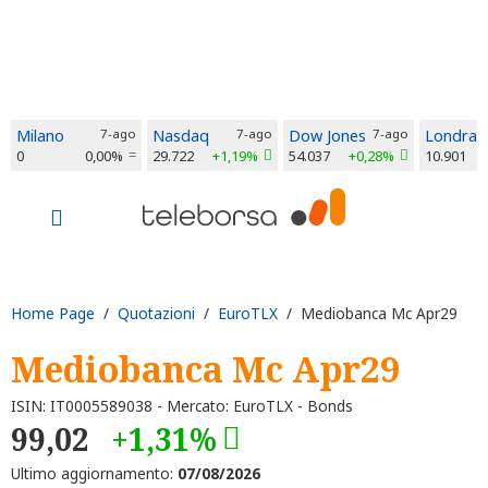
Milano
7-ago
Nasdaq
7-ago
Dow Jones
7-ago
Londra
0
0,00%
29.722
+1,19%
54.037
+0,28%
10.901
Home Page
/
Quotazioni
/
EuroTLX
/ Mediobanca Mc Apr29
Mediobanca Mc Apr29
ISIN: IT0005589038 - Mercato: EuroTLX - Bonds
99,02
+1,31%
Ultimo aggiornamento:
07/08/2026