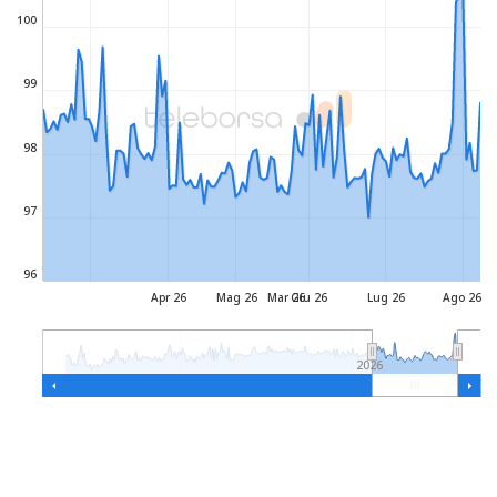
100
99
98
97
96
Apr 26
Mag 26
Mar 26
Giu 26
Lug 26
Ago 26
2026