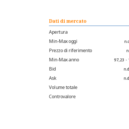
Dati di mercato
Apertura
Min-Max oggi
n.d
Prezzo di riferimento
n
Min-Max anno
97,23 -
Bid
n.d
Ask
n.d
Volume totale
Controvalore