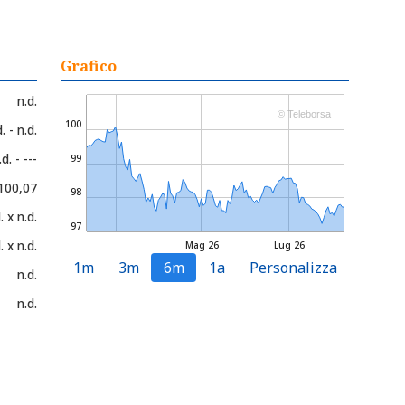
Grafico
n.d.
© Teleborsa
100
. - n.d.
.d. - ---
99
 100,07
98
. x n.d.
97
. x n.d.
Mag 26
Lug 26
1m
3m
6m
1a
Personalizza
n.d.
n.d.