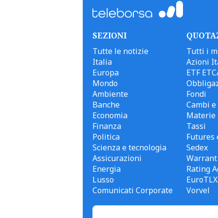
SEZIONI
QUOTA
Tutte le notizie
Tutti i m
Italia
Azioni It
Europa
ETF ETC
Mondo
Obbligaz
Ambiente
Fondi
Banche
Cambi e 
Economia
Materie
Finanza
Tassi
Politica
Futures 
Scienza e tecnologia
Sedex
Assicurazioni
Warrant
Energia
Rating A
Lusso
EuroTLX
Comunicati Corporate
Vorvel