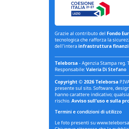
Grazie al contributo del
Fondo Eur
tecnologica che rafforza la sicurezz
dell'intera
infrastruttura finanzi
Teleborsa
- Agenzia Stampa reg. 
Responsabile:
Valeria Di Stefano
Copyright © 2026 Teleborsa
P.IVA
presente sul sito. Software, design 
hanno carattere indicativo; qualsi
rischio.
Avviso sull'uso e sulla pr
Termini e condizioni di utilizzo
Le foto presenti su www.teleborsa.