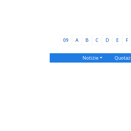
09
A
B
C
D
E
F
Notizie
Quotaz