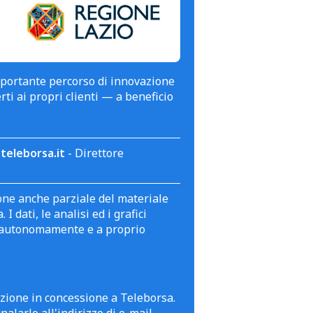
mportante percorso di innovazione
erti ai propri clienti — a beneficio
teleborsa.it
- Direttore
zione anche parziale del materiale
 dati, le analisi ed i grafici
te autonomamente e a proprio
azione in concessione a Teleborsa.