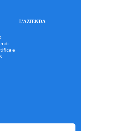
L'AZIENDA
o
endi
tifica e
s