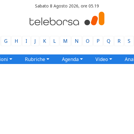
Sabato 8 Agosto 2026, ore 05.19
G
H
I
J
K
L
M
N
O
P
Q
R
S
ioni
Rubriche
Agenda
Video
Anal