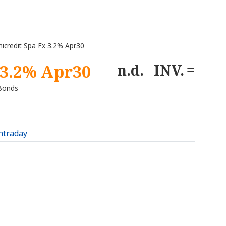
icredit Spa Fx 3.2% Apr30
 3.2% Apr30
n.d.
INV.
 Bonds
intraday