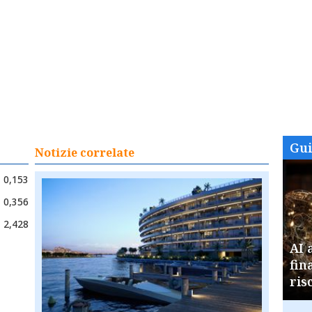
Gu
Notizie correlate
0,153
0,356
2,428
AI 
fin
ris