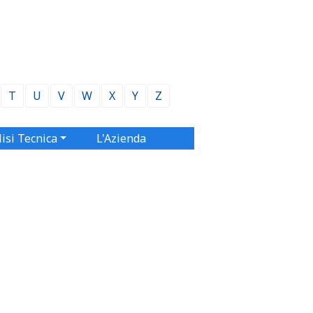
T
U
V
W
X
Y
Z
isi Tecnica
L'Azienda