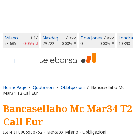
Milano
9:17
Nasdaq
7-ago
Dow Jones
7-ago
Londra
53.685
-0,06%
29.722
0,00%
0
0,00%
10.890
Home Page
/
Quotazioni
/
Obbligazioni
/ Bancasellaho Mc
Mar34 T2 Call Eur
Bancasellaho Mc Mar34 T2
Call Eur
ISIN: IT0005586752 - Mercato: Milano - Obbligazioni