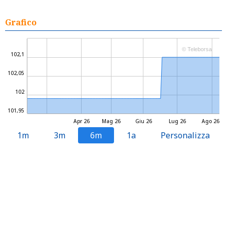
Grafico
© Teleborsa
102,1
102,05
102
101,95
Apr 26
Mag 26
Giu 26
Lug 26
Ago 26
1m
3m
6m
1a
Personalizza