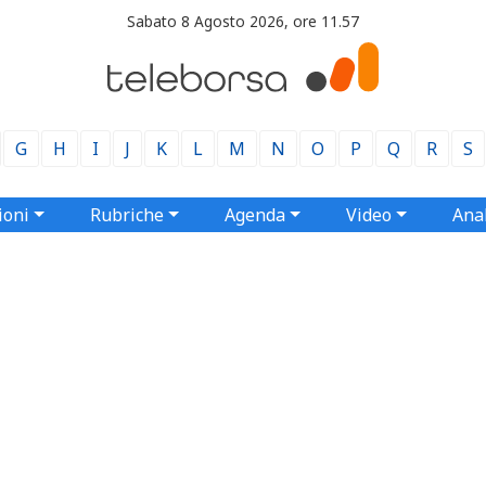
Sabato 8 Agosto 2026, ore 11.57
G
H
I
J
K
L
M
N
O
P
Q
R
S
ioni
Rubriche
Agenda
Video
Anal