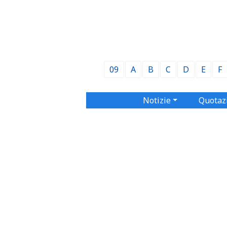
09
A
B
C
D
E
F
Notizie
Quotaz