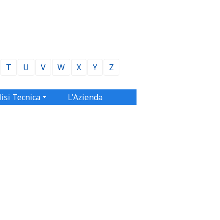
T
U
V
W
X
Y
Z
isi Tecnica
L'Azienda