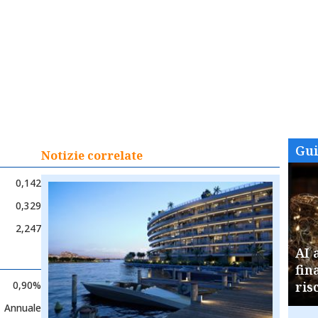
Gu
Notizie correlate
0,142
0,329
2,247
AI 
fin
0,90%
ris
Annuale