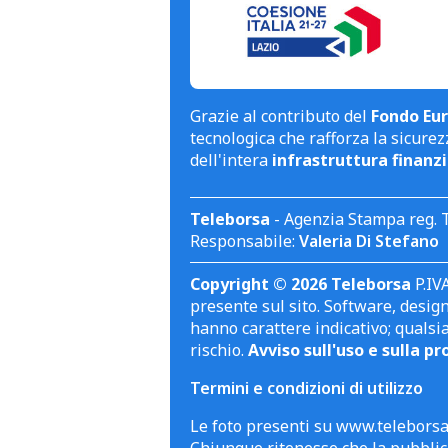
Grazie al contributo del
Fondo Eur
tecnologica che rafforza la sicurezz
dell'intera
infrastruttura finanzi
Teleborsa
- Agenzia Stampa reg. 
Responsabile:
Valeria Di Stefano
Copyright © 2026 Teleborsa
P.IVA
presente sul sito. Software, design 
hanno carattere indicativo; qualsi
rischio.
Avviso sull'uso e sulla pr
Termini e condizioni di utilizzo
Le foto presenti su www.teleborsa.