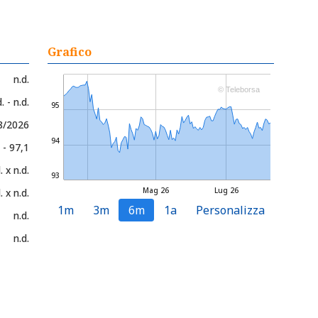
Grafico
n.d.
© Teleborsa
. - n.d.
95
8/2026
94
 - 97,1
. x n.d.
93
Mag 26
Lug 26
. x n.d.
1m
3m
6m
1a
Personalizza
n.d.
n.d.