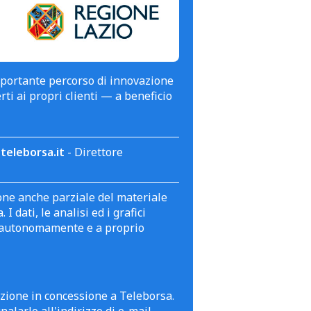
mportante percorso di innovazione
erti ai propri clienti — a beneficio
teleborsa.it
- Direttore
zione anche parziale del materiale
 dati, le analisi ed i grafici
te autonomamente e a proprio
azione in concessione a Teleborsa.