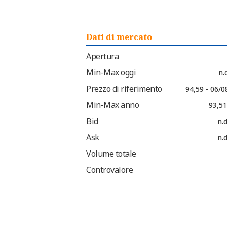
Dati di mercato
Apertura
Min-Max oggi
n.d
Prezzo di riferimento
94,59 - 06/0
Min-Max anno
93,51
Bid
n.d
Ask
n.d
Volume totale
Controvalore