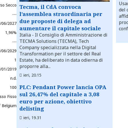
Usar
rso Secco
Tecma, il CdA convoca
del 
l’assemblea straordinaria per
---
affi
due proposte di delega ad
proc
/06/2027
aumentare il capitale sociale
conf
1,96%
Italia
- Il Consiglio di Amministrazione di
TECMA Solutions (TECMA), Tech
---
Company specializzata nella Digital
/06/2029
Transformation per il settore del Real
Estate, ha deliberato in data odierna di
1
proporre alla...
/01/2019
ieri, 20.15
n.d.
PLC: Pendant Power lancia OPA
100
sul 26,47% del capitale a 3,08
sso Fisso
euro per azione, obiettivo
 Belgium
delisting
ieri, 19.31