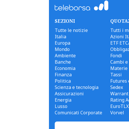
SEZIONI
QUOTA
Tutte le notizie
Tutti i m
Italia
Azioni It
Europa
ETF ETC
Mondo
Obbligaz
Ambiente
Fondi
Banche
Cambi e 
Economia
Materie
Finanza
Tassi
Politica
Futures 
Scienza e tecnologia
Sedex
Assicurazioni
Warrant
Energia
Rating A
Lusso
EuroTLX
Comunicati Corporate
Vorvel