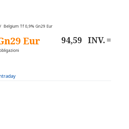
 Belgium Tf 0,9% Gn29 Eur
Gn29 Eur
94,59
INV.
bligazioni
intraday