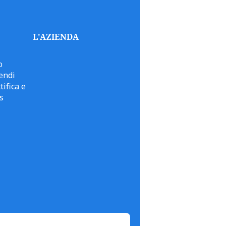
L'AZIENDA
o
endi
tifica e
s