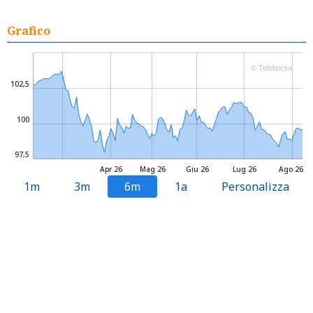
Grafico
© Teleborsa
102,5
100
97,5
Apr 26
Mag 26
Giu 26
Lug 26
Ago 26
1m
3m
6m
1a
Personalizza