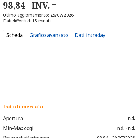
98,84
INV.
Ultimo aggiornamento:
29/07/2026
Dati differiti di 15 minuti.
Scheda
Grafico avanzato
Dati intraday
Dati di mercato
Apertura
n.d.
Min-Max oggi
n.d. - n.d.
Prezzo di riferimento
98,84 - 29/07/2026