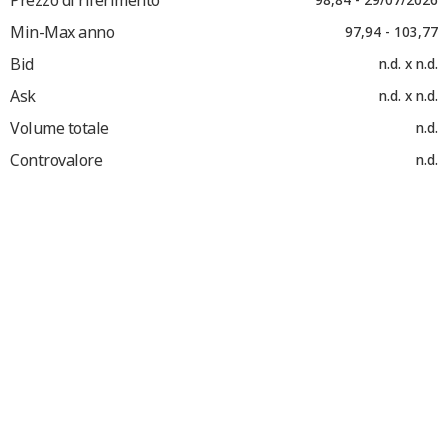
Min-Max anno
97,94 - 103,77
Bid
n.d. x n.d.
Ask
n.d. x n.d.
Volume totale
n.d.
Controvalore
n.d.