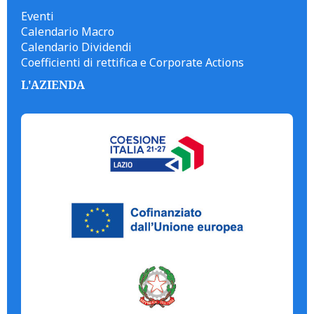
Eventi
Calendario Macro
Calendario Dividendi
Coefficienti di rettifica e Corporate Actions
L'AZIENDA