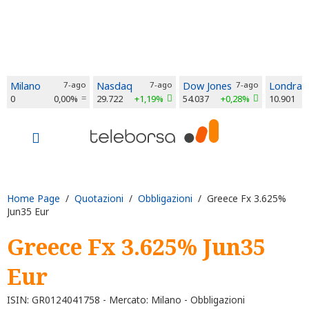
Milano
7-ago
Nasdaq
7-ago
Dow Jones
7-ago
Londra
0
0,00%
29.722
+1,19%
54.037
+0,28%
10.901
Home Page
/
Quotazioni
/
Obbligazioni
/ Greece Fx 3.625%
Jun35 Eur
Greece Fx 3.625% Jun35
Eur
ISIN: GR0124041758 - Mercato: Milano - Obbligazioni