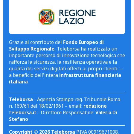
Grazie al contributo del
Fondo Europeo di
Sviluppo Regionale
, Teleborsa ha realizzato un
importante percorso di innovazione tecnologica che
rafforza la sicurezza, la resilienza operativa e la
qualità dei servizi digitali offerti ai propri clienti —
a beneficio dell'intera
infrastruttura finanziaria
italiana
.
Teleborsa
- Agenzia Stampa reg. Tribunale Roma
n. 169/61 del 18/02/1961 – email:
redazione
teleborsa.it
- Direttore Responsabile:
Valeria Di
Stefano
Copyright © 2026 Teleborsa
P.IVA 00919671008.