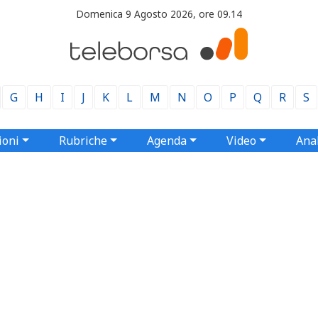
Domenica 9 Agosto 2026, ore 09.14
G
H
I
J
K
L
M
N
O
P
Q
R
S
ioni
Rubriche
Agenda
Video
Anal