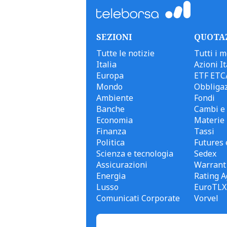
SEZIONI
QUOTA
Tutte le notizie
Tutti i m
Italia
Azioni It
Europa
ETF ETC
Mondo
Obbligaz
Ambiente
Fondi
Banche
Cambi e 
Economia
Materie
Finanza
Tassi
Politica
Futures 
Scienza e tecnologia
Sedex
Assicurazioni
Warrant
Energia
Rating A
Lusso
EuroTLX
Comunicati Corporate
Vorvel