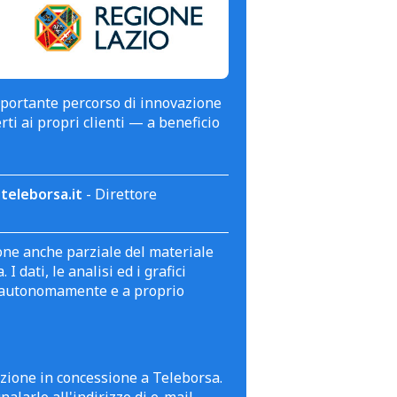
mportante percorso di innovazione
erti ai propri clienti — a beneficio
teleborsa.it
- Direttore
zione anche parziale del materiale
 dati, le analisi ed i grafici
te autonomamente e a proprio
azione in concessione a Teleborsa.