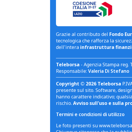
Grazie al contributo del
Fondo Eur
tecnologica che rafforza la sicurezz
dell'intera
infrastruttura finanzi
Teleborsa
- Agenzia Stampa reg. 
Responsabile:
Valeria Di Stefano
Copyright © 2026 Teleborsa
P.IVA
presente sul sito. Software, design 
hanno carattere indicativo; qualsi
rischio.
Avviso sull'uso e sulla pr
Termini e condizioni di utilizzo
Le foto presenti su www.teleborsa.