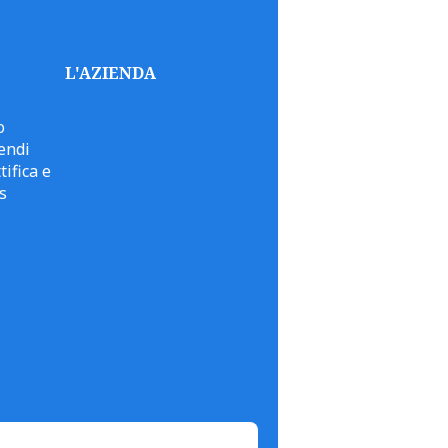
L'AZIENDA
o
endi
tifica e
s