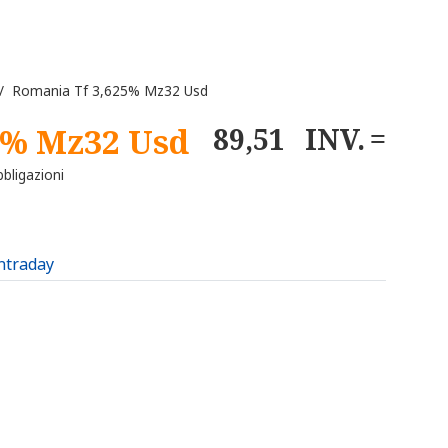
 Romania Tf 3,625% Mz32 Usd
5% Mz32 Usd
89,51
INV.
bligazioni
intraday