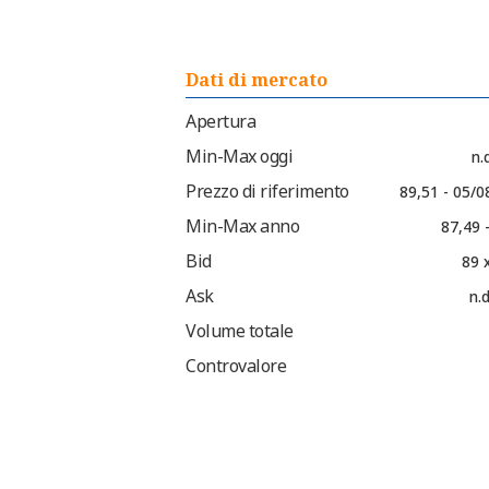
Dati di mercato
Apertura
Min-Max oggi
n.d
Prezzo di riferimento
89,51 - 05/0
Min-Max anno
87,49 
Bid
89 
Ask
n.d
Volume totale
Controvalore