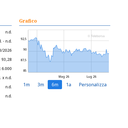
Grafico
n.d.
© Teleborsa
92,5
. - n.d.
8/2026
90
- 93,28
87,5
x 6.000
85
Mag 26
Lug 26
. x n.d.
1m
3m
6m
1a
Personalizza
n.d.
n.d.