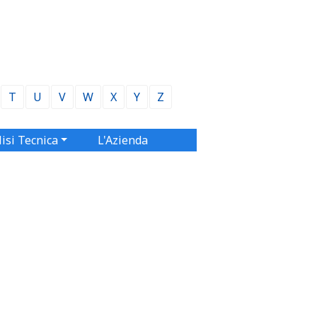
T
U
V
W
X
Y
Z
isi Tecnica
L'Azienda