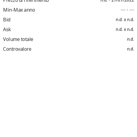
Min-Max anno
--- - ---
Bid
n.d. x n.d.
Ask
n.d. x n.d.
Volume totale
n.d.
Controvalore
n.d.