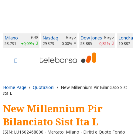
Milano
9:40
Nasdaq
6-ago
Dow Jones
6-ago
Londra
53.731
+0,09%
29.373
0,00%
53.885
-0,85%
10.887
Home Page
/
Quotazioni
/ New Millennium Pir Bilanciato Sist
Ita L
New Millennium Pir
Bilanciato Sist Ita L
ISIN: LU1602468800 - Mercato: Milano - Diritti e Quote Fondo