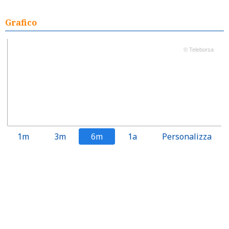
Grafico
© Teleborsa
1m
3m
6m
1a
Personalizza