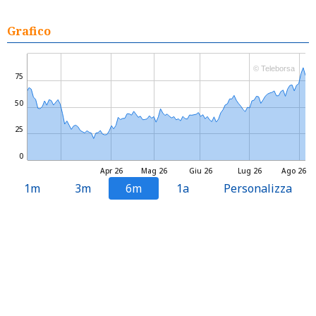
Grafico
© Teleborsa
75
50
25
0
Apr 26
Mag 26
Giu 26
Lug 26
Ago 26
1m
3m
6m
1a
Personalizza