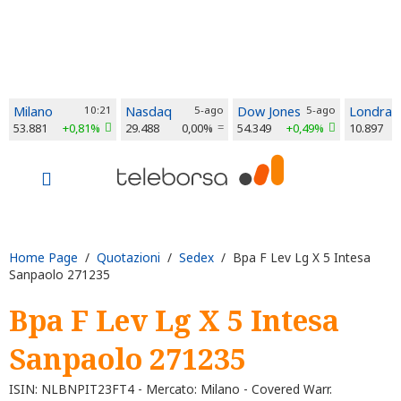
Milano
10:21
Nasdaq
5-ago
Dow Jones
5-ago
Londra
53.881
+0,81%
29.488
0,00%
54.349
+0,49%
10.897
Home Page
/
Quotazioni
/
Sedex
/ Bpa F Lev Lg X 5 Intesa
Sanpaolo 271235
Bpa F Lev Lg X 5 Intesa
Sanpaolo 271235
ISIN: NLBNPIT23FT4 - Mercato: Milano - Covered Warr.