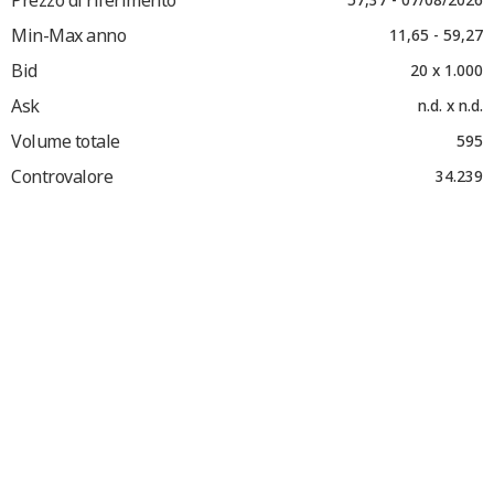
Min-Max anno
11,65 - 59,27
Bid
20 x 1.000
Ask
n.d. x n.d.
Volume totale
595
Controvalore
34.239