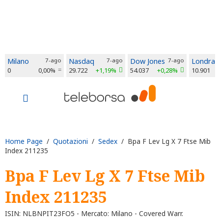
Milano
7-ago
Nasdaq
7-ago
Dow Jones
7-ago
Londra
0
0,00%
29.722
+1,19%
54.037
+0,28%
10.901
Home Page
/
Quotazioni
/
Sedex
/ Bpa F Lev Lg X 7 Ftse Mib
Index 211235
Bpa F Lev Lg X 7 Ftse Mib
Index 211235
ISIN: NLBNPIT23FO5 - Mercato: Milano - Covered Warr.