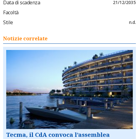
Data di scadenza
21/12/2035
Facoltà
Stile
n.d.
Notizie correlate
Tecma, il CdA convoca l’assemblea