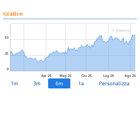
Grafico
© Teleborsa
50
25
0
Apr 26
Mag 26
Giu 26
Lug 26
Ago 26
1m
3m
6m
1a
Personalizza