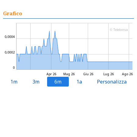
Grafico
© Teleborsa
0,0004
0,0002
0
Apr 26
Mag 26
Giu 26
Lug 26
Ago 26
1m
3m
6m
1a
Personalizza