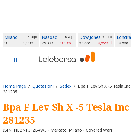
Milano
6-ago
Nasdaq
6-ago
Dow Jones
6-ago
Londra
0
0,00%
29.373
-0,39%
53.885
-0,85%
10.868
Home Page
/
Quotazioni
/
Sedex
/ Bpa F Lev Sh X -5 Tesla Inc
281235
Bpa F Lev Sh X -5 Tesla Inc
281235
ISIN: NLBNPIT2B4W5 - Mercato: Milano - Covered Warr.