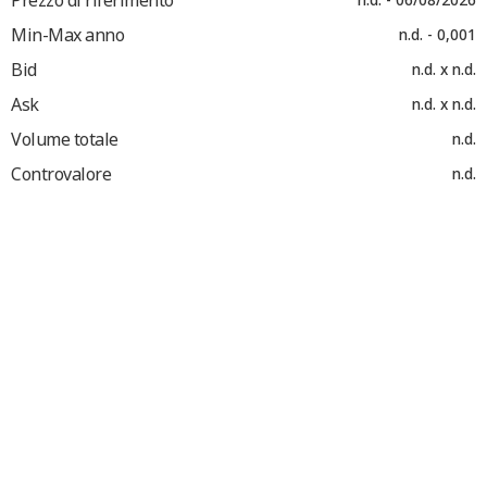
Min-Max anno
n.d. - 0,001
Bid
n.d. x n.d.
Ask
n.d. x n.d.
Volume totale
n.d.
Controvalore
n.d.